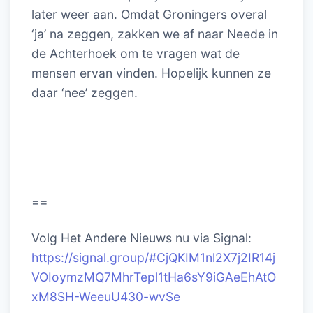
later weer aan. Omdat Groningers overal
‘ja’ na zeggen, zakken we af naar Neede in
de Achterhoek om te vragen wat de
mensen ervan vinden. Hopelijk kunnen ze
daar ‘nee’ zeggen.
==
Volg Het Andere Nieuws nu via Signal:
https://signal.group/#CjQKIM1nl2X7j2IR14j
VOIoymzMQ7MhrTepl1tHa6sY9iGAeEhAtO
xM8SH-WeeuU430-wvSe