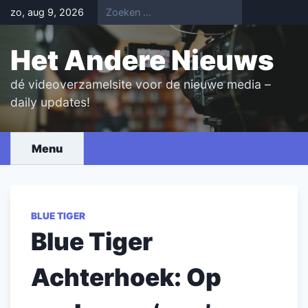
Skip
zo, aug 9, 2026
to
content
Het Andere Nieuws
dé videoverzamelsite voor de nieuwe media –
daily updates!
Menu
BLUE TIGER
Blue Tiger
Achterhoek: Op