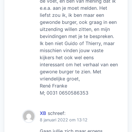
de voet, en ben van mening dat ik
e.e.a. aan je moet melden. Het
liefst zou ik, ik ben maar een
gewonde burger, ook graag in een
uitzending willen zitten, en mijn
bevindingen met je te bespreken.
Ik ben niet Guido of Thierry, maar
misschien vinden jouw vaste
kijkers het ook wel eens
interessant om het verhaal van een
gewone burger te zien. Met
vriendelijke groet,
René Franke
M; 0031 0650586353
XB
schreef:
8 januari 2022 om 13:12
Gaan jullie zich maar ergens