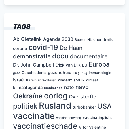
TAGS
Ab Gietelink
Agenda 2030
chemtrails
Boeren NL
covid-19
De Haan
corona
docu
demonstratie
documentaire
Europa
Dr. John Campbell
Erick van Dijk
EU
gezondheid
Geschiedenis
Immunologie
Huig Plug
gaza
Israël
kindermisbruik
klimaat
Karel van Wolferen
navo
nato
klimaatagenda
manipulatie
oorlog
Oekraïne
Oversterfte
Rusland
politiek
USA
turbokanker
vaccinatie
vaccinatieplicht
vaccinatiedwang
vaccinatieschade
V for Valentine