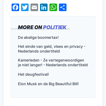
F
T
E
Li
W
D
a
w
m
n
h
el
c
itt
ai
k
at
e
MORE ON
POLITIEK
e
er
l
e
s
n
b
dI
A
De akelige boomertax!
o
n
p
Het einde van geld, vlees en privacy -
o
p
Nederlands ondertiteld
k
Kamerleden - Ze vertegenwoordigen
je niet langer! - Nederlands ondertiteld
Het deugfestival!
Elon Musk en de Big Beautiful Bill!