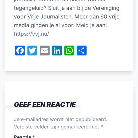
tegengeluid? Sluit je aan bij de Vereniging
voor Vrije Journalisten. Meer dan 60 vrije
media gingen je al voor. Meld je aan!
https://vvj.nu/
F
T
E
Li
W
D
a
w
m
n
h
el
c
itt
ai
k
at
e
e
er
l
e
s
n
b
dI
A
o
n
p
GEEF EEN REACTIE
o
p
k
Je e-mailadres wordt niet gepubliceerd.
Vereiste velden zijn gemarkeerd met
*
Reactie
*