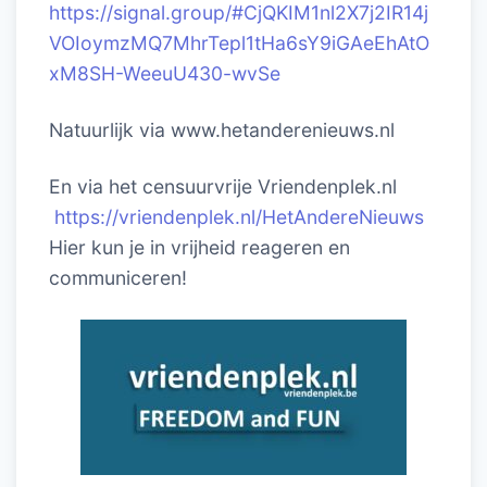
https://signal.group/#CjQKIM1nl2X7j2IR14j
VOIoymzMQ7MhrTepl1tHa6sY9iGAeEhAtO
xM8SH-WeeuU430-wvSe
Natuurlijk via www.hetanderenieuws.nl
En via het censuurvrije Vriendenplek.nl
https://vriendenplek.nl/HetAndereNieuws
Hier kun je in vrijheid reageren en
communiceren!