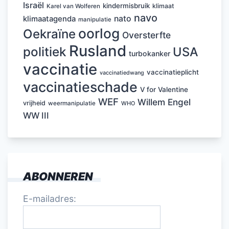
Israël
kindermisbruik
klimaat
Karel van Wolferen
navo
nato
klimaatagenda
manipulatie
oorlog
Oekraïne
Oversterfte
Rusland
politiek
USA
turbokanker
vaccinatie
vaccinatieplicht
vaccinatiedwang
vaccinatieschade
V for Valentine
WEF
Willem Engel
vrijheid
weermanipulatie
WHO
WW III
ABONNEREN
E-mailadres: