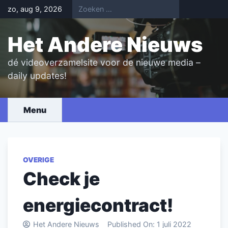
Skip
zo, aug 9, 2026
to
content
Het Andere Nieuws
dé videoverzamelsite voor de nieuwe media –
daily updates!
Menu
OVERIGE
Check je
energiecontract!
Het Andere Nieuws
Published On:
1 juli 2022