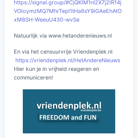
https://signal.group/#CjQKIM1nl2X7j2IR14j
VOIoymzMQ7MhrTepl1tHa6sY9iGAeEhAtO
xM8SH-WeeuU430-wvSe
Natuurlijk via www.hetanderenieuws.nl
En via het censuurvrije Vriendenplek.nl
https://vriendenplek.nl/HetAndereNieuws
Hier kun je in vrijheid reageren en
communiceren!