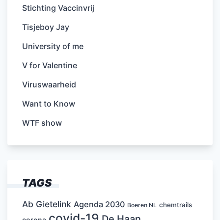
Stichting Vaccinvrij
Tisjeboy Jay
University of me
V for Valentine
Viruswaarheid
Want to Know
WTF show
TAGS
Ab Gietelink
Agenda 2030
chemtrails
Boeren NL
covid-19
De Haan
corona