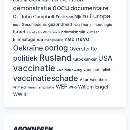
docu
demonstratie
documentaire
Europa
Dr. John Campbell
Erick van Dijk
EU
gezondheid
Geschiedenis
Immunologie
Huig Plug
gaza
Israël
kindermisbruik
klimaat
Karel van Wolferen
navo
nato
klimaatagenda
manipulatie
oorlog
Oekraïne
Oversterfte
Rusland
politiek
USA
turbokanker
vaccinatie
vaccinatieplicht
vaccinatiedwang
vaccinatieschade
V for Valentine
WEF
Willem Engel
vrijheid
weermanipulatie
WHO
WW III
ABONNEREN