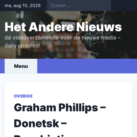
Skip
ma, aug 10, 2026
to
content
Het Andere Nieuws
dé videoverzamelsite voor de nieuwe media –
daily updates!
Menu
OVERIGE
Graham Phillips –
Donetsk –