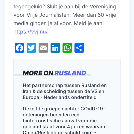
tegengeluid? Sluit je aan bij de Vereniging
voor Vrije Journalisten. Meer dan 60 vrije
media gingen je al voor. Meld je aan!
https://vvj.nu/
F
T
E
Li
W
D
a
w
m
n
h
el
c
itt
ai
k
at
e
MORE ON
RUSLAND
e
er
l
e
s
n
b
dI
A
Het partnerschap tussen Rusland en
Iran & de scheiding tussen de VS en
o
n
p
Europa - Nederlands ondertiteld
o
p
Dezelfde groepen achter COVID-19-
k
oefeningen bereiden een
bioterroristische aanval voor die
gepland staat voor 4 juli en waarvan
China/Rusland de schuld krijgt -