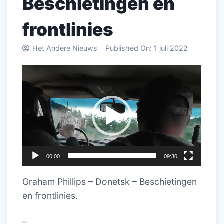
Beschietingen en
frontlinies
Het Andere Nieuws
Published On:
1 juli 2022
Videospeler
00:00
09:30
Graham Phillips – Donetsk – Beschietingen
en frontlinies.
–