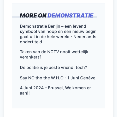
a
w
m
n
h
el
c
itt
ai
k
at
e
MORE ON
DEMONSTRATIE
e
er
l
e
s
n
b
dI
A
Demonstratie Berlijn – een levend
symbool van hoop en een nieuw begin
o
n
p
gaat uit in de hele wereld - Nederlands
o
p
ondertiteld
k
Taken van de NCTV nooit wettelijk
verankert?
De politie is je beste vriend, toch?
Say NO tho the W.H.O - 1 Juni Genève
4 Juni 2024 – Brussel, We komen er
aan!!