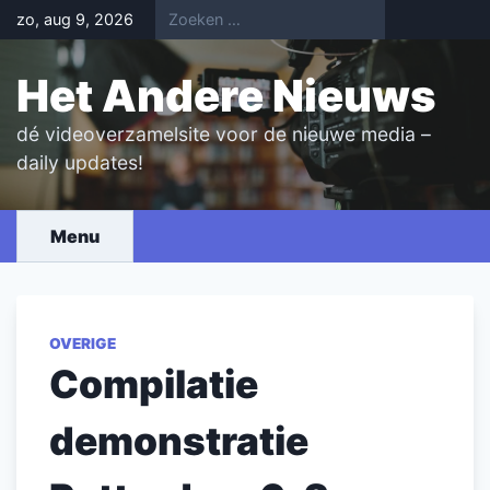
Skip
zo, aug 9, 2026
to
content
Het Andere Nieuws
dé videoverzamelsite voor de nieuwe media –
daily updates!
Menu
OVERIGE
Compilatie
demonstratie