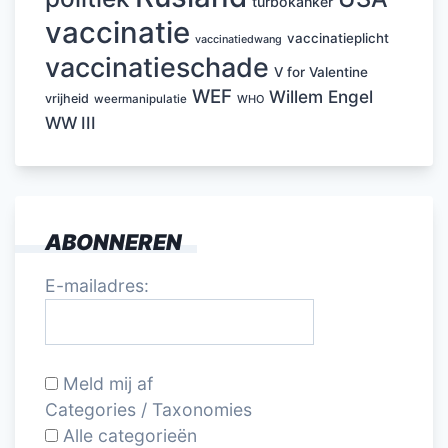
turbokanker
vaccinatie
vaccinatieplicht
vaccinatiedwang
vaccinatieschade
V for Valentine
WEF
Willem Engel
vrijheid
weermanipulatie
WHO
WW III
ABONNEREN
E-mailadres:
Meld mij af
Categories / Taxonomies
Alle categorieën