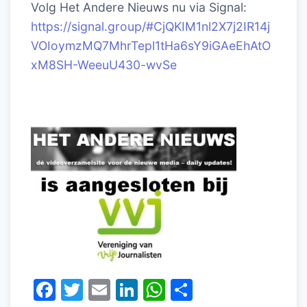
Volg Het Andere Nieuws nu via Signal:
https://signal.group/#CjQKIM1nl2X7j2IR14j
VOIoymzMQ7MhrTepl1tHa6sY9iGAeEhAtO
xM8SH-WeeuU430-wvSe
F
T
E
Li
W
D