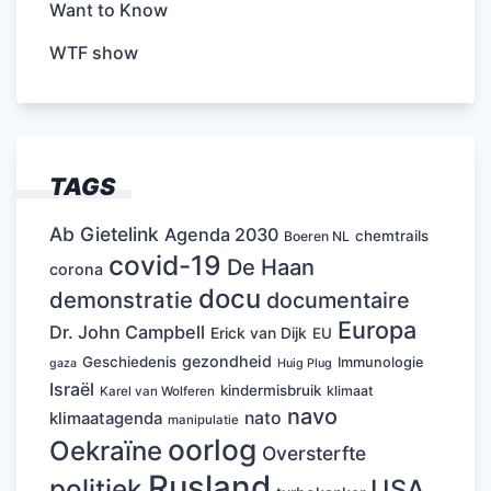
Want to Know
WTF show
TAGS
Ab Gietelink
Agenda 2030
chemtrails
Boeren NL
covid-19
De Haan
corona
docu
demonstratie
documentaire
Europa
Dr. John Campbell
Erick van Dijk
EU
gezondheid
Geschiedenis
Immunologie
Huig Plug
gaza
Israël
kindermisbruik
klimaat
Karel van Wolferen
navo
nato
klimaatagenda
manipulatie
oorlog
Oekraïne
Oversterfte
Rusland
politiek
USA