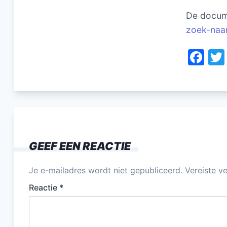
De docume
zoek-naar
F
a
c
e
b
o
GEEF EEN REACTIE
o
k
Je e-mailadres wordt niet gepubliceerd.
Vereiste v
Reactie
*