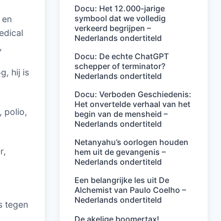
Docu: Het 12.000-jarige
symbool dat we volledig
 en
verkeerd begrijpen –
edical
Nederlands ondertiteld
,
Docu: De echte ChatGPT
schepper of terminator?
, hij is
Nederlands ondertiteld
Docu: Verboden Geschiedenis:
Het onvertelde verhaal van het
 polio,
begin van de mensheid –
Nederlands ondertiteld
Netanyahu’s oorlogen houden
r,
hem uit de gevangenis –
Nederlands ondertiteld
Een belangrijke les uit De
Alchemist van Paulo Coelho –
Nederlands ondertiteld
s tegen
De akelige boomertax!