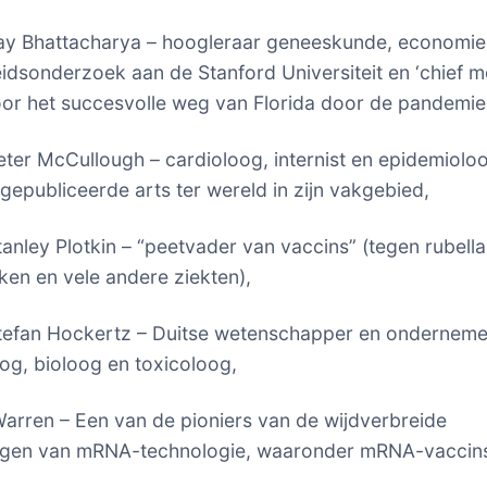
Jay Bhattacharya – hoogleraar geneeskunde, economie
dsonderzoek aan de Stanford Universiteit en ‘chief m
voor het succesvolle weg van Florida door de pandemie
eter McCullough – cardioloog, internist en epidemioloog
gepubliceerde arts ter wereld in zijn vakgebied,
tanley Plotkin – “peetvader van vaccins” (tegen rubella,
en en vele andere ziekten),
Stefan Hockertz – Duitse wetenschapper en onderneme
g, bioloog en toxicoloog,
 Warren – Een van de pioniers van de wijdverbreide
ngen van mRNA-technologie, waaronder mRNA-vaccin