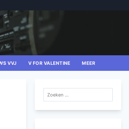
WS VVJ
V FOR VALENTINE
MEER
Zoeken
naar: