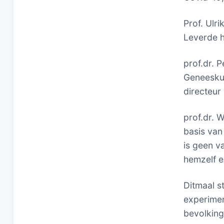
Prof. Ulr
Leverde h
prof.dr. 
Geneeskun
directeur
prof.dr. 
basis van
is geen v
hemzelf en
Ditmaal s
experimen
bevolking