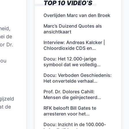
TOP 10 VIDEO’S
Overlijden Marc van den Broek
Marc’s Duizend Quotes als
heid,
ansichtkaart
mei de
Interview: Andreas Kalcker |
or Dr.
Chloordioxide CDS en…
Docu: Het 12.000-jarige
nou
symbool dat we volledig…
Docu: Verboden Geschiedenis:
Het onvertelde verhaal…
Prof. Dr. Dolores Cahill:
Mensen die geïnjecteerd…
ijzeld
at de
RFK belooft Bill Gates te
arresteren voor het…
Docu: Inzicht in de 100.000-