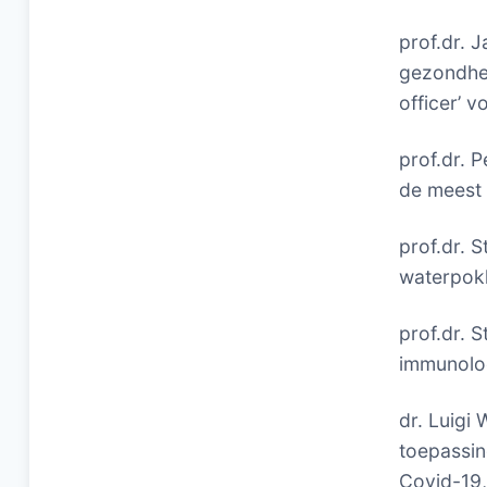
prof.dr. 
gezondhei
officer’ 
prof.dr. P
de meest 
prof.dr. S
waterpokk
prof.dr. 
immunoloo
dr. Luigi
toepassi
Covid-19,