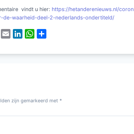
ntaire vindt u hier:
https://hetanderenieuws.nl/coro
-de-waarheid-deel-2-nederlands-ondertiteld/
T
E
Li
W
D
w
m
n
h
el
itt
ai
k
at
e
er
l
e
s
n
dI
A
n
p
p
elden zijn gemarkeerd met
*