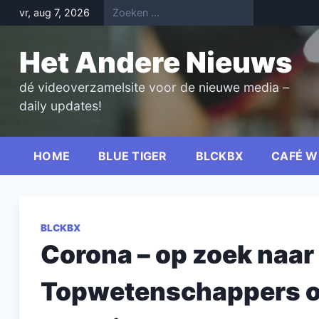
Skip
vr, aug 7, 2026
to
content
Het Andere Nieuws
dé videoverzamelsite voor de nieuwe media –
daily updates!
HOME
BLUE TIGER
BLCKBX
CAFÉ W
BLCKBX
Corona – op zoek naar 
Topwetenschappers ov