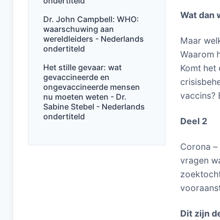
ondertiteld
Wat dan 
Dr. John Campbell: WHO:
waarschuwing aan
wereldleiders - Nederlands
Maar welk
ondertiteld
Waarom h
Het stille gevaar: wat
Komt het 
gevaccineerde en
crisisbeh
ongevaccineerde mensen
vaccins? 
nu moeten weten - Dr.
Sabine Stebel - Nederlands
ondertiteld
Deel 2
Corona – 
vragen wa
zoektocht
vooraanst
Dit zijn