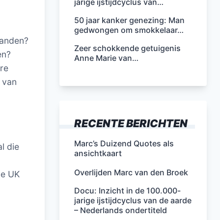
jarige ijstijdcyclus van…
50 jaar kanker genezing: Man
gedwongen om smokkelaar…
landen?
Zeer schokkende getuigenis
en?
Anne Marie van…
re
n van
RECENTE BERICHTEN
Marc’s Duizend Quotes als
l die
ansichtkaart
Overlijden Marc van den Broek
de UK
Docu: Inzicht in de 100.000-
jarige ijstijdcyclus van de aarde
– Nederlands ondertiteld