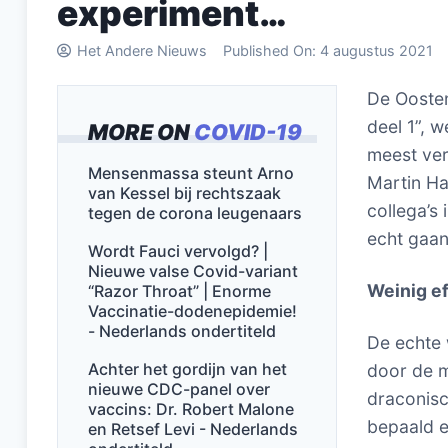
experiment…
Het Andere Nieuws
Published On:
4 augustus 2021
De Oosten
deel 1”, 
MORE ON
COVID-19
meest ver
Mensenmassa steunt Arno
Martin Ha
van Kessel bij rechtszaak
collega’s
tegen de corona leugenaars
echt gaa
Wordt Fauci vervolgd? |
Nieuwe valse Covid-variant
Weinig ef
“Razor Throat” | Enorme
Vaccinatie-dodenepidemie!
- Nederlands ondertiteld
De echte 
Achter het gordijn van het
door de m
nieuwe CDC-panel over
draconisc
vaccins: Dr. Robert Malone
bepaald ef
en Retsef Levi - Nederlands