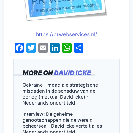
https://prwebservices.nl/
F
T
E
Li
W
D
a
w
m
n
h
el
c
itt
ai
k
at
e
MORE ON
DAVID ICKE
e
er
l
e
s
n
b
dI
A
Oekraïne – mondiale strategische
misdaden in de schaduw van de
o
n
p
oorlog (met o.a. David Icke) -
o
p
Nederlands ondertiteld
k
Interview: De geheime
genootschappen die de wereld
beheersen - David Icke vertelt alles -
Nederlands ondertiteld