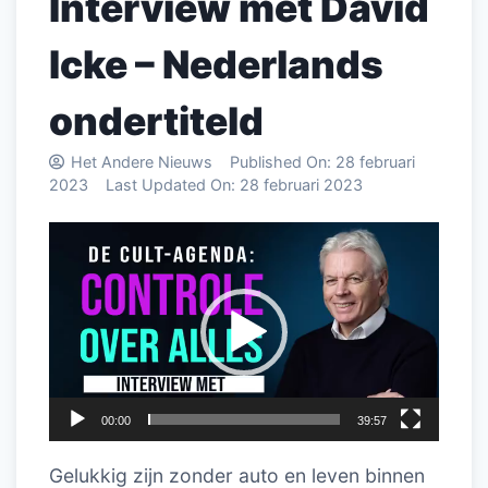
Interview met David
Icke – Nederlands
ondertiteld
Het Andere Nieuws
Published On:
28 februari
2023
Last Updated On:
28 februari 2023
Videospeler
00:00
39:57
Gelukkig zijn zonder auto en leven binnen