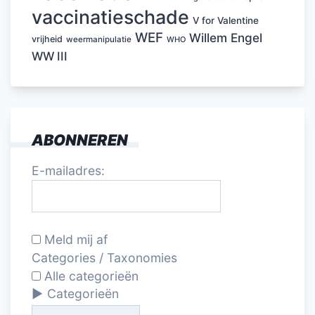
vaccinatieschade
V for Valentine
WEF
Willem Engel
vrijheid
weermanipulatie
WHO
WW III
ABONNEREN
E-mailadres:
Meld mij af
Categories / Taxonomies
Alle categorieën
Categorieën