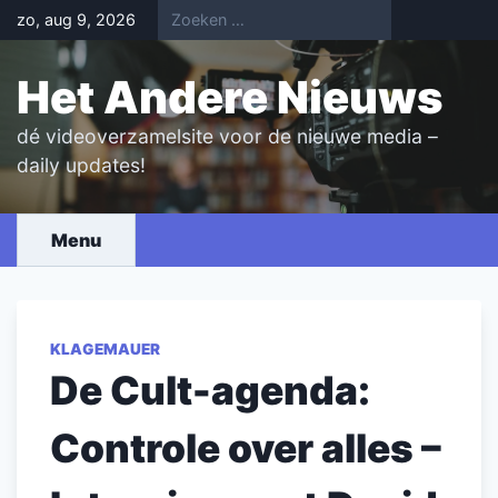
Skip
zo, aug 9, 2026
to
content
Het Andere Nieuws
dé videoverzamelsite voor de nieuwe media –
daily updates!
Menu
KLAGEMAUER
De Cult-agenda:
Controle over alles –