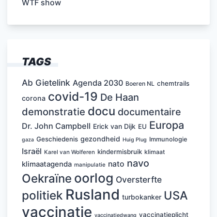
WTF show
TAGS
Ab Gietelink
Agenda 2030
chemtrails
Boeren NL
covid-19
De Haan
corona
docu
demonstratie
documentaire
Europa
Dr. John Campbell
Erick van Dijk
EU
gezondheid
Geschiedenis
Immunologie
Huig Plug
gaza
Israël
kindermisbruik
klimaat
Karel van Wolferen
navo
nato
klimaatagenda
manipulatie
oorlog
Oekraïne
Oversterfte
Rusland
politiek
USA
turbokanker
vaccinatie
vaccinatieplicht
vaccinatiedwang