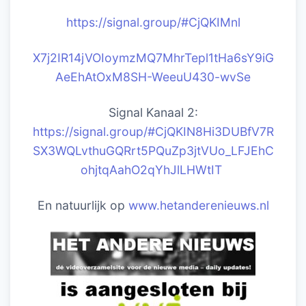
https://signal.group/#CjQKIM
nl
X7j2IR14jVOIoymzMQ7MhrTepl1tHa6sY9iG
AeEhAtOxM8SH-WeeuU430-wvSe
Signal Kanaal 2:
https://signal.group/#CjQKIN8Hi3DUBfV7R
SX3WQLvthuGQRrt5PQuZp3jtVUo_LFJEhC
ohjtqAahO2qYhJlLHWtIT
En natuurlijk op
www.hetanderenieuws.nl