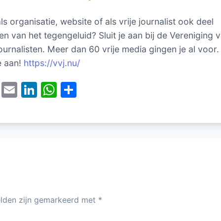
als organisatie, website of als vrije journalist ook deel
en van het tegengeluid? Sluit je aan bij de Vereniging 
ournalisten. Meer dan 60 vrije media gingen je al voor.
e aan!
https://vvj.nu/
T
E
Li
W
D
w
m
n
h
el
itt
ai
k
at
e
er
l
e
s
n
dI
A
n
p
p
elden zijn gemarkeerd met
*