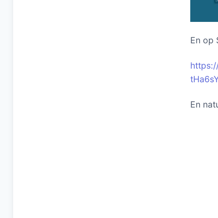
En op 
https:
tHa6s
En natu