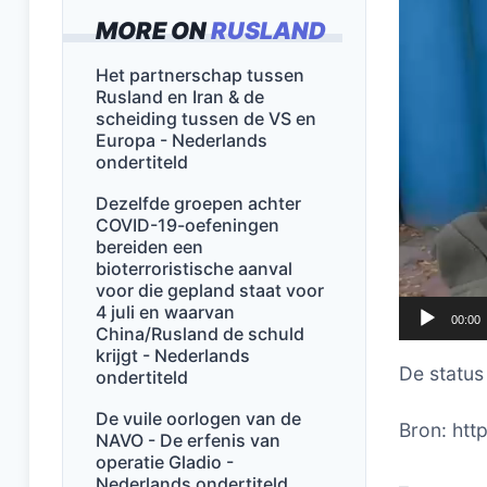
MORE ON
RUSLAND
Het partnerschap tussen
Rusland en Iran & de
scheiding tussen de VS en
Europa - Nederlands
ondertiteld
Dezelfde groepen achter
COVID-19-oefeningen
bereiden een
bioterroristische aanval
voor die gepland staat voor
4 juli en waarvan
00:00
China/Rusland de schuld
krijgt - Nederlands
De status
ondertiteld
De vuile oorlogen van de
Bron: htt
NAVO - De erfenis van
operatie Gladio -
Nederlands ondertiteld
–