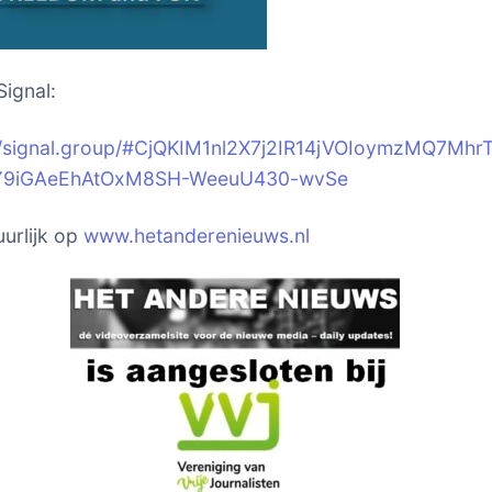
Signal:
//signal.group/#CjQKIM1nl2X7j2IR14jVOIoymzMQ7MhrT
Y9iGAeEhAtOxM8SH-WeeuU430-wvSe
urlijk op
www.hetanderenieuws.nl