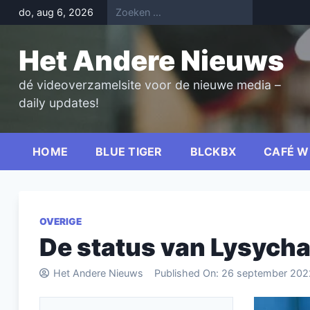
Skip
do, aug 6, 2026
to
content
Het Andere Nieuws
dé videoverzamelsite voor de nieuwe media –
daily updates!
HOME
BLUE TIGER
BLCKBX
CAFÉ W
OVERIGE
De status van Lysych
Het Andere Nieuws
Published On:
26 september 202
Videospel