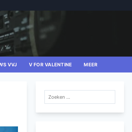
WS VVJ
V FOR VALENTINE
MEER
Zoeken
naar: