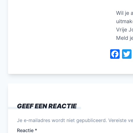
Wil je 
uitmak
Vrije J
Meld j
F
a
c
e
b
o
GEEF EEN REACTIE
o
k
Je e-mailadres wordt niet gepubliceerd.
Vereiste v
Reactie
*