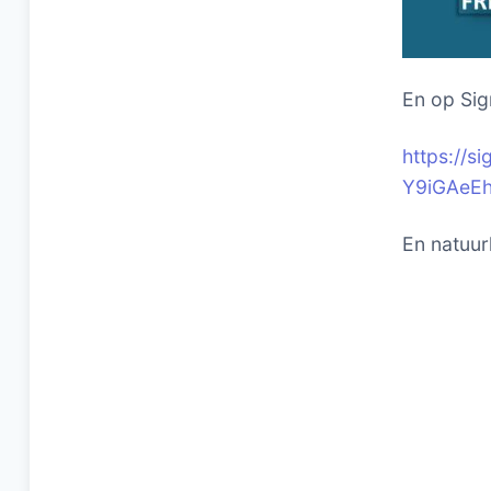
En op Sig
https://
Y9iGAeE
En natuurl