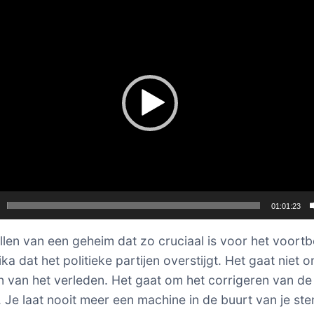
01:01:23
llen van een geheim dat zo cruciaal is voor het voort
a dat het politieke partijen overstijgt. Het gaat niet 
n van het verleden. Het gaat om het corrigeren van de
 Je laat nooit meer een machine in de buurt van je st