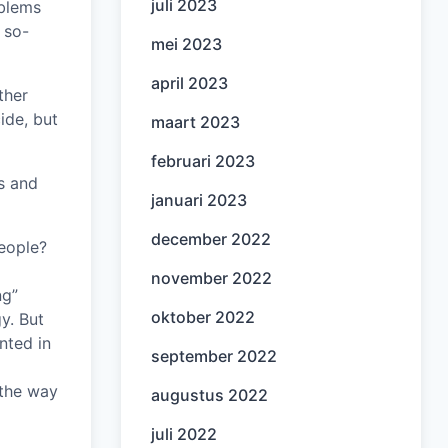
juli 2023
oblems
 so-
mei 2023
april 2023
ther
ide, but
maart 2023
februari 2023
s and
januari 2023
december 2022
people?
november 2022
ng”
oktober 2022
gy. But
anted in
september 2022
 the way
augustus 2022
juli 2022