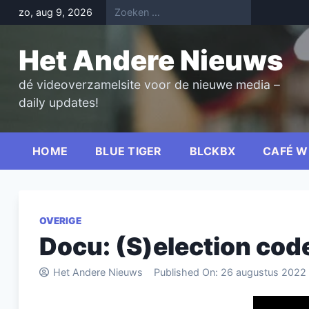
Skip
zo, aug 9, 2026
to
content
Het Andere Nieuws
dé videoverzamelsite voor de nieuwe media –
daily updates!
HOME
BLUE TIGER
BLCKBX
CAFÉ W
OVERIGE
Docu: (S)election cod
Het Andere Nieuws
Published On:
26 augustus 2022
Videospel