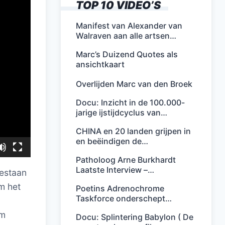
TOP 10 VIDEO’S
Manifest van Alexander van
Walraven aan alle artsen…
Marc’s Duizend Quotes als
ansichtkaart
Overlijden Marc van den Broek
Docu: Inzicht in de 100.000-
jarige ijstijdcyclus van…
CHINA en 20 landen grijpen in
en beëindigen de…
Patholoog Arne Burkhardt
Laatste Interview –…
bestaan
om het
Poetins Adrenochrome
Taskforce onderschept…
em
Docu: Splintering Babylon ( De