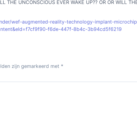
WILL THE UNCONSCIOUS EVER WAKE UP?? OR OR WILL TH
fender/wef-augmented-reality-technology-implant-microchip
ontent&eId=f7cf9f90-f6de-447f-8b4c-3b94cd5f6219
elden zijn gemarkeerd met
*