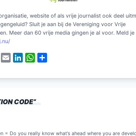
 organisatie, website of als vrije journalist ook deel ui
gengeluid? Sluit je aan bij de Vereniging voor Vrije
ten. Meer dan 60 vrije media gingen je al voor. Meld je
j.nu/
T
E
Li
W
D
w
m
n
h
el
itt
ai
k
at
e
er
l
e
s
n
dI
A
TION CODE
”
n
p
p
olen = Do you really know what’s ahead where you are devel