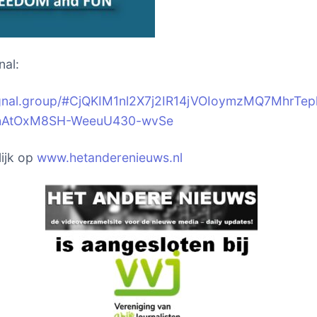
nal:
signal.group/#CjQKIM1nl2X7j2IR14jVOIoymzMQ7MhrTep
hAtOxM8SH-WeeuU430-wvSe
ijk op
www.hetanderenieuws.nl