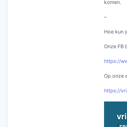
komen.
–
Hoe kun j
Onze FB b
https://w
Op onze e
https://v