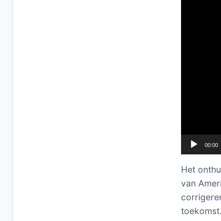
00:00
Het onthu
van Amerik
corrigere
toekomst.