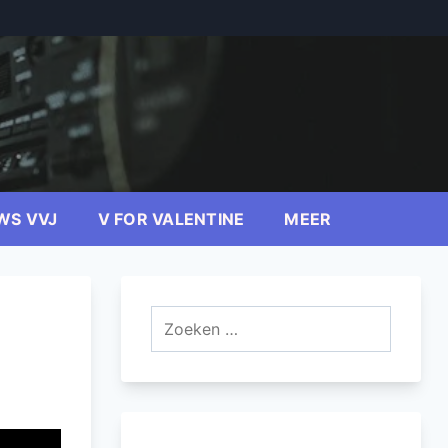
WS VVJ
V FOR VALENTINE
MEER
Zoeken
naar: