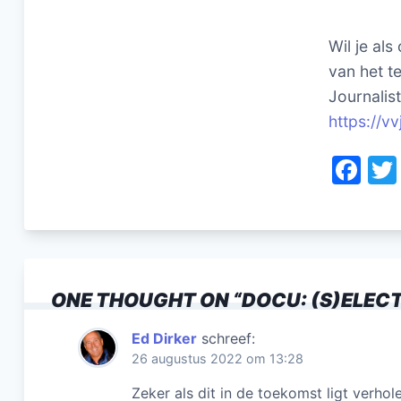
Wil je als
van het te
Journalis
https://vv
F
a
c
e
b
ONE THOUGHT ON “
DOCU: (S)ELEC
o
o
Ed Dirker
schreef:
26 augustus 2022 om 13:28
k
Zeker als dit in de toekomst ligt verh