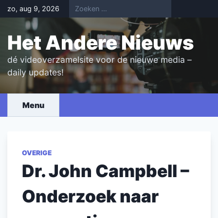
Skip
zo, aug 9, 2026
to
content
Het Andere Nieuws
dé videoverzamelsite voor de nieuwe media –
daily updates!
Menu
OVERIGE
Dr. John Campbell –
Onderzoek naar