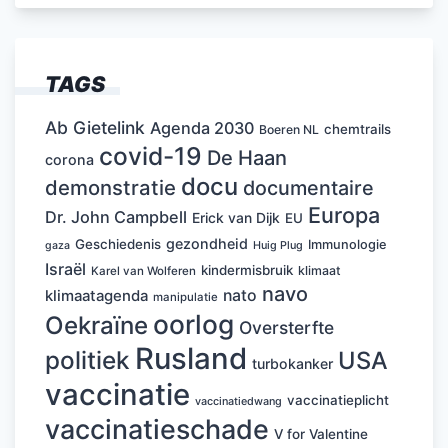
TAGS
Ab Gietelink
Agenda 2030
chemtrails
Boeren NL
covid-19
De Haan
corona
docu
demonstratie
documentaire
Europa
Dr. John Campbell
Erick van Dijk
EU
gezondheid
Geschiedenis
Immunologie
Huig Plug
gaza
Israël
kindermisbruik
klimaat
Karel van Wolferen
navo
nato
klimaatagenda
manipulatie
oorlog
Oekraïne
Oversterfte
Rusland
politiek
USA
turbokanker
vaccinatie
vaccinatieplicht
vaccinatiedwang
vaccinatieschade
V for Valentine