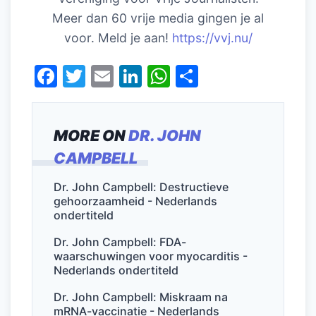
Meer dan 60 vrije media gingen je al
voor. Meld je aan!
https://vvj.nu/
F
T
E
Li
W
D
a
w
m
n
h
el
c
itt
ai
k
at
e
MORE ON
DR. JOHN
e
er
l
e
s
n
CAMPBELL
b
dI
A
o
n
p
Dr. John Campbell: Destructieve
gehoorzaamheid - Nederlands
o
p
ondertiteld
k
Dr. John Campbell: FDA-
waarschuwingen voor myocarditis -
Nederlands ondertiteld
Dr. John Campbell: Miskraam na
mRNA-vaccinatie - Nederlands