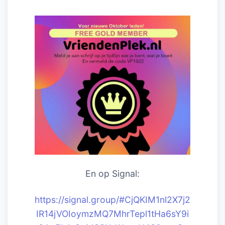
En op Signal:
https://signal.group/#CjQKIM1nl2X7j2
IR14jVOIoymzMQ7MhrTepl1tHa6sY9i