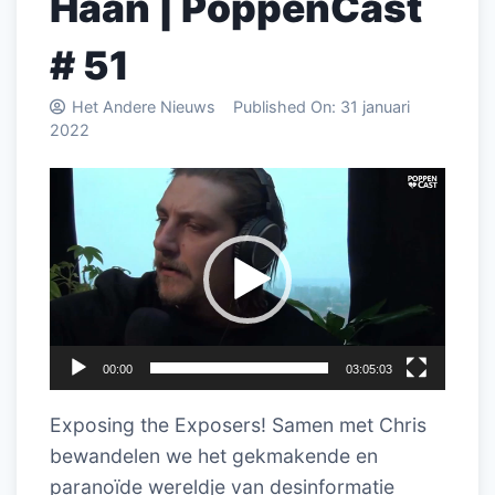
Haan | PoppenCast
# 51
Het Andere Nieuws
Published On:
31 januari
2022
Videospeler
00:00
03:05:03
Exposing the Exposers! Samen met Chris
bewandelen we het gekmakende en
paranoïde wereldje van desinformatie