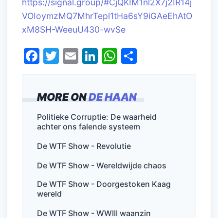
https://signal.group/#CjQKIM1nl2X7j2IR14j
VOIoymzMQ7MhrTepl1tHa6sY9iGAeEhAtO
xM8SH-WeeuU430-wvSe
F
T
E
Li
W
D
a
w
m
n
h
el
c
itt
ai
k
at
e
MORE ON
DE HAAN
e
er
l
e
s
n
b
dI
A
Politieke Corruptie: De waarheid
achter ons falende systeem
o
n
p
o
p
De WTF Show - Revolutie
k
De WTF Show - Wereldwijde chaos
De WTF Show - Doorgestoken Kaag
wereld
De WTF Show - WWIII waanzin