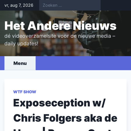
Skip
vr, aug 7, 2026
to
content
Het Andere Nieuws
dé videoverzamelsite voor de nieuwe media –
daily updates!
Menu
WTF SHOW
Exposeception w/
Chris Folgers aka de