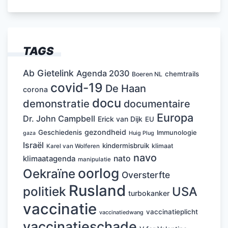
TAGS
Ab Gietelink
Agenda 2030
chemtrails
Boeren NL
covid-19
De Haan
corona
docu
demonstratie
documentaire
Europa
Dr. John Campbell
Erick van Dijk
EU
gezondheid
Geschiedenis
Immunologie
Huig Plug
gaza
Israël
kindermisbruik
klimaat
Karel van Wolferen
navo
nato
klimaatagenda
manipulatie
oorlog
Oekraïne
Oversterfte
Rusland
politiek
USA
turbokanker
vaccinatie
vaccinatieplicht
vaccinatiedwang
vaccinatieschade