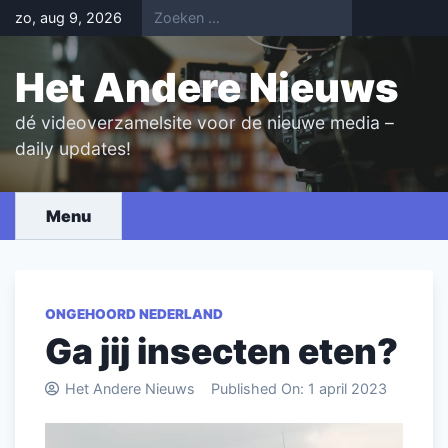
Skip
zo, aug 9, 2026
to
content
Het Andere Nieuws
dé videoverzamelsite voor de nieuwe media –
daily updates!
Menu
ONGEHOORD NEDERLAND
Ga jij insecten eten?
Het Andere Nieuws
Published On:
1 april 2023
Videospeler