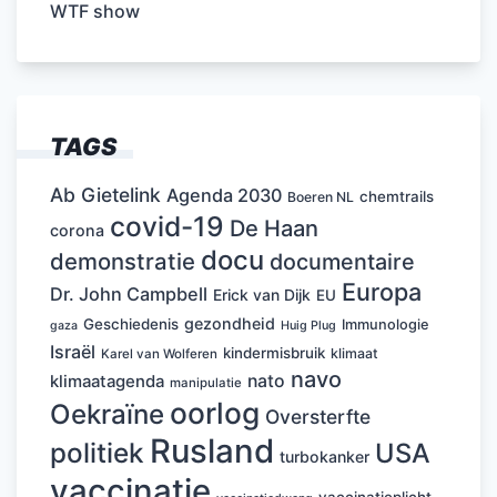
WTF show
TAGS
Ab Gietelink
Agenda 2030
chemtrails
Boeren NL
covid-19
De Haan
corona
docu
demonstratie
documentaire
Europa
Dr. John Campbell
Erick van Dijk
EU
gezondheid
Geschiedenis
Immunologie
Huig Plug
gaza
Israël
kindermisbruik
klimaat
Karel van Wolferen
navo
nato
klimaatagenda
manipulatie
oorlog
Oekraïne
Oversterfte
Rusland
politiek
USA
turbokanker
vaccinatie
vaccinatieplicht