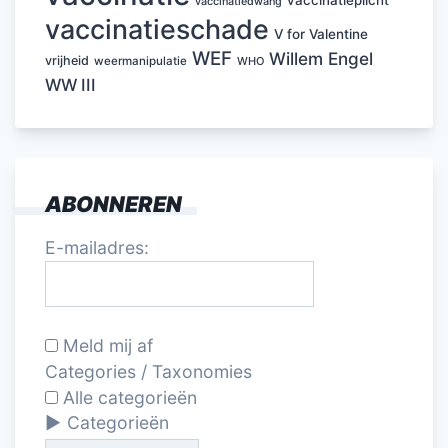
vaccinatiedwang
vaccinatieschade
V for Valentine
WEF
Willem Engel
vrijheid
weermanipulatie
WHO
WW III
ABONNEREN
E-mailadres:
Meld mij af
Categories / Taxonomies
Alle categorieën
Categorieën