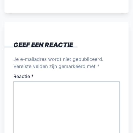
a
w
m
n
h
el
c
itt
ai
k
at
e
e
er
l
e
s
n
b
dI
A
o
n
p
GEEF EEN REACTIE
o
p
k
Je e-mailadres wordt niet gepubliceerd.
Vereiste velden zijn gemarkeerd met
*
Reactie
*