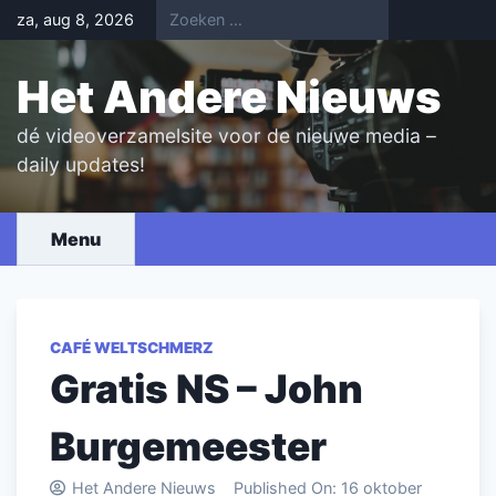
Skip
za, aug 8, 2026
to
content
Het Andere Nieuws
dé videoverzamelsite voor de nieuwe media –
daily updates!
Menu
CAFÉ WELTSCHMERZ
Gratis NS – John
Burgemeester
Het Andere Nieuws
Published On:
16 oktober