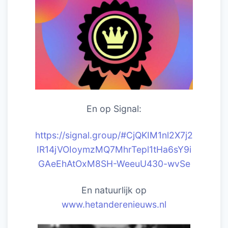
En op Signal:
https://signal.group/#CjQKIM1nl2X7j2
IR14jVOIoymzMQ7MhrTepl1tHa6sY9i
GAeEhAtOxM8SH-WeeuU430-wvSe
En natuurlijk op
www.hetanderenieuws.nl