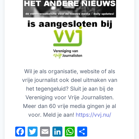
Wil je als organisatie, website of als
vrije journalist ook deel uitmaken van
het tegengeluid? Sluit je aan bij de
Vereniging voor Vrije Journalisten.
Meer dan 60 vrije media gingen je al
voor. Meld je aan!
https://vvj.nu/
F
T
E
Li
W
D