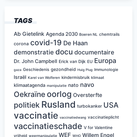
TAGS
Ab Gietelink
Agenda 2030
chemtrails
Boeren NL
covid-19
De Haan
corona
docu
demonstratie
documentaire
Europa
Dr. John Campbell
Erick van Dijk
EU
gezondheid
Geschiedenis
Immunologie
Huig Plug
gaza
Israël
kindermisbruik
klimaat
Karel van Wolferen
navo
nato
klimaatagenda
manipulatie
oorlog
Oekraïne
Oversterfte
Rusland
politiek
USA
turbokanker
vaccinatie
vaccinatieplicht
vaccinatiedwang
vaccinatieschade
V for Valentine
WEF
Willem Engel
vrijheid
weermanipulatie
WHO