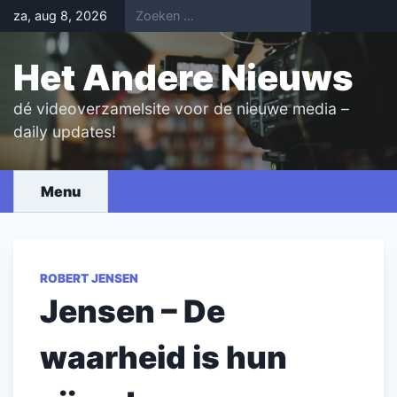
Skip
za, aug 8, 2026
to
content
Het Andere Nieuws
dé videoverzamelsite voor de nieuwe media –
daily updates!
Menu
ROBERT JENSEN
Jensen – De
waarheid is hun