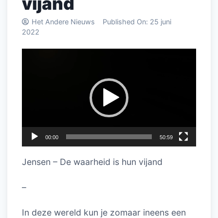
vijand
Het Andere Nieuws
Published On:
25 juni
2022
Videospeler
00:00
50:59
Jensen – De waarheid is hun vijand
–
In deze wereld kun je zomaar ineens een