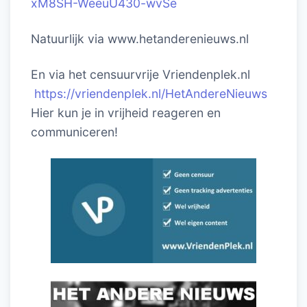
xM8SH-WeeuU430-wvSe
Natuurlijk via www.hetanderenieuws.nl
En via het censuurvrije Vriendenplek.nl
https://vriendenplek.nl/HetAndereNieuws
Hier kun je in vrijheid reageren en
communiceren!