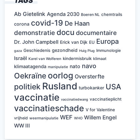
TAGS
Ab Gietelink
Agenda 2030
chemtrails
Boeren NL
covid-19
De Haan
corona
docu
demonstratie
documentaire
Europa
Dr. John Campbell
Erick van Dijk
EU
gezondheid
Geschiedenis
Immunologie
Huig Plug
gaza
Israël
kindermisbruik
klimaat
Karel van Wolferen
navo
nato
klimaatagenda
manipulatie
oorlog
Oekraïne
Oversterfte
Rusland
politiek
USA
turbokanker
vaccinatie
vaccinatieplicht
vaccinatiedwang
vaccinatieschade
V for Valentine
WEF
Willem Engel
vrijheid
weermanipulatie
WHO
WW III