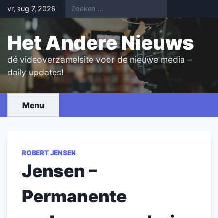
Skip
vr, aug 7, 2026
to
content
Het Andere Nieuws
dé videoverzamelsite voor de nieuwe media –
daily updates!
Menu
ROBERT JENSEN
Jensen –
Permanente