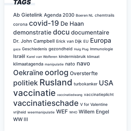
TAGS
Ab Gietelink
Agenda 2030
chemtrails
Boeren NL
covid-19
De Haan
corona
docu
demonstratie
documentaire
Europa
Dr. John Campbell
Erick van Dijk
EU
gezondheid
Geschiedenis
Immunologie
Huig Plug
gaza
Israël
kindermisbruik
klimaat
Karel van Wolferen
navo
nato
klimaatagenda
manipulatie
oorlog
Oekraïne
Oversterfte
Rusland
politiek
USA
turbokanker
vaccinatie
vaccinatieplicht
vaccinatiedwang
vaccinatieschade
V for Valentine
WEF
Willem Engel
vrijheid
weermanipulatie
WHO
WW III