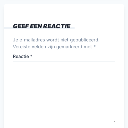
e
er
l
e
s
n
b
dI
A
o
n
p
GEEF EEN REACTIE
o
p
k
Je e-mailadres wordt niet gepubliceerd.
Vereiste velden zijn gemarkeerd met
*
Reactie
*