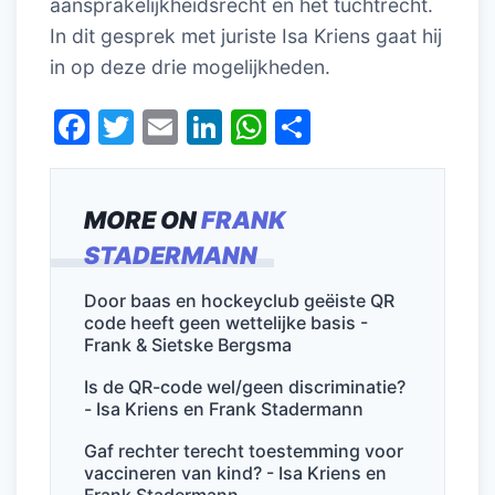
aansprakelijkheidsrecht en het tuchtrecht.
In dit gesprek met juriste Isa Kriens gaat hij
in op deze drie mogelijkheden.
F
T
E
Li
W
D
a
w
m
n
h
el
c
itt
ai
k
at
e
MORE ON
FRANK
e
er
l
e
s
n
STADERMANN
b
dI
A
o
n
p
Door baas en hockeyclub geëiste QR
code heeft geen wettelijke basis -
o
p
Frank & Sietske Bergsma
k
Is de QR-code wel/geen discriminatie?
- Isa Kriens en Frank Stadermann
Gaf rechter terecht toestemming voor
vaccineren van kind? - Isa Kriens en
Frank Stadermann