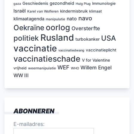
gezondheid
Geschiedenis
Immunologie
Huig Plug
gaza
Israël
kindermisbruik
klimaat
Karel van Wolferen
navo
nato
klimaatagenda
manipulatie
oorlog
Oekraïne
Oversterfte
Rusland
politiek
USA
turbokanker
vaccinatie
vaccinatieplicht
vaccinatiedwang
vaccinatieschade
V for Valentine
WEF
Willem Engel
vrijheid
weermanipulatie
WHO
WW III
ABONNEREN
E-mailadres: