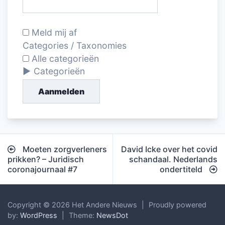
Meld mij af
Categories / Taxonomies
Alle categorieën
Categorieën
Aanmelden
Bericht
Moeten zorgverleners
David Icke over het covid
navigatie
prikken? – Juridisch
schandaal. Nederlands
coronajournaal #7
ondertiteld
Copyright © 2026 Het Andere Nieuws
|
Proudly powered
by:
WordPress
|
Theme:
NewsDot