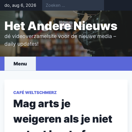
Skip
do, aug 6, 2026
to
content
Het Andere Nieuws
dé videoverzamelsite voor de nieuwe media –
daily updates!
Menu
CAFÉ WELTSCHMERZ
Mag arts je
weigeren als je niet