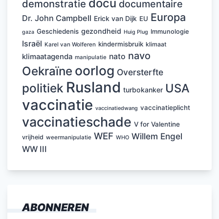
docu
demonstratie
documentaire
Europa
Dr. John Campbell
Erick van Dijk
EU
gezondheid
Geschiedenis
Immunologie
Huig Plug
gaza
Israël
kindermisbruik
klimaat
Karel van Wolferen
navo
nato
klimaatagenda
manipulatie
oorlog
Oekraïne
Oversterfte
Rusland
politiek
USA
turbokanker
vaccinatie
vaccinatieplicht
vaccinatiedwang
vaccinatieschade
V for Valentine
WEF
Willem Engel
vrijheid
weermanipulatie
WHO
WW III
ABONNEREN