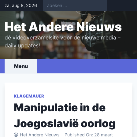
Skip
za, aug 8, 2026
to
content
Het Andere Nieuws
dé videoverzamelsite voor de nieuwe media –
daily updates!
Menu
KLAGEMAUER
Manipulatie in de
Joegoslavië oorlog
Het Andere Nieuws
Published On:
28 maart