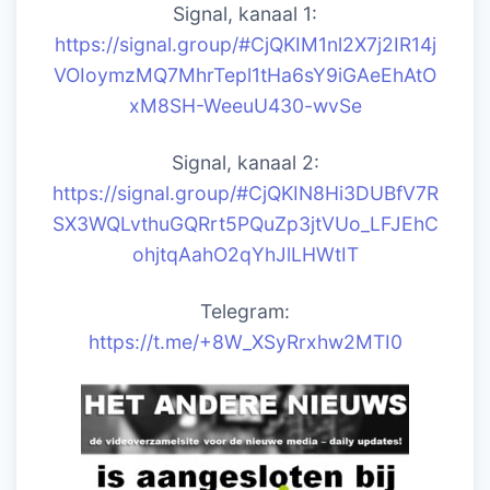
Signal, kanaal 1:
https://signal.group/#CjQKIM1nl2X7j2IR14j
VOIoymzMQ7MhrTepl1tHa6sY9iGAeEhAtO
xM8SH-WeeuU430-wvSe
Signal, kanaal 2:
https://signal.group/#CjQKIN8Hi3DUBfV7R
SX3WQLvthuGQRrt5PQuZp3jtVUo_LFJEhC
ohjtqAahO2qYhJlLHWtIT
Telegram:
https://t.me/+8W_XSyRrxhw2MTI0