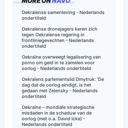
MORE ON
NAVO
e
er
l
e
s
n
b
dI
A
Oekraïense samenleving - Nederlands
ondertiteld
o
n
p
o
p
Oekraïense dronejagers keren zich
tegen Oekraïense regering in
k
frontliniegevechten - Nederlands
ondertiteld
Oekraïne overweegt legalisering van
porno om geld in te zamelen voor
oorlog - Nederlands ondertiteld
Oekraïens parlementslid Dmytruk: 'De
dag dat de oorlog eindigt, is het
gedaan met Zelensky - Nederlands
ondertiteld
Oekraïne – mondiale strategische
misdaden in de schaduw van de
oorlog (met o.a. David Icke) -
Nederlands ondertiteld