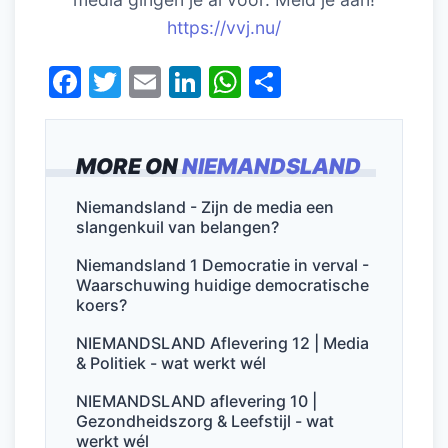
https://vvj.nu/
F
T
E
Li
W
D
a
w
m
n
h
el
c
itt
ai
k
at
e
MORE ON
NIEMANDSLAND
e
er
l
e
s
n
b
dI
A
Niemandsland - Zijn de media een
slangenkuil van belangen?
o
n
p
o
p
Niemandsland 1 Democratie in verval -
Waarschuwing huidige democratische
k
koers?
NIEMANDSLAND Aflevering 12 | Media
& Politiek - wat werkt wél
NIEMANDSLAND aflevering 10 |
Gezondheidszorg & Leefstijl - wat
werkt wél