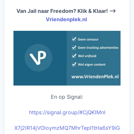
Van Jail naar Freedom? Klik & Klaar! –>
Vriendenplek.nl
En op Signal:
https://signal.group/#CjQKIM
nl
X7j2IR14jVOIoymzMQ7MhrTepl1tHa6sY9iG