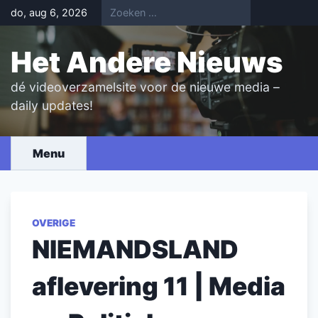
Skip
do, aug 6, 2026
to
content
Het Andere Nieuws
dé videoverzamelsite voor de nieuwe media –
daily updates!
Menu
OVERIGE
NIEMANDSLAND
aflevering 11 | Media