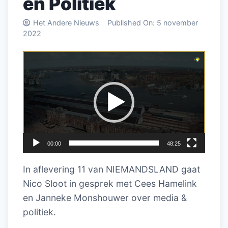
en Politiek
Het Andere Nieuws
Published On:
5 november
2022
Videospeler
00:00
48:25
In aflevering 11 van NIEMANDSLAND gaat
Nico Sloot in gesprek met Cees Hamelink
en Janneke Monshouwer over media &
politiek.