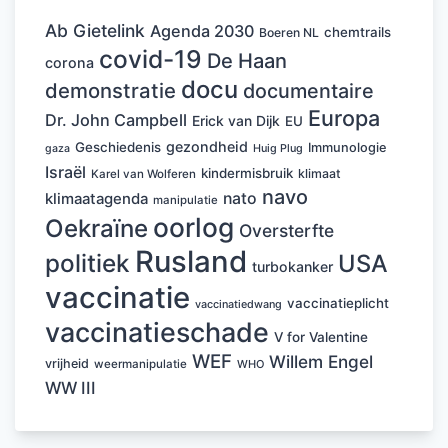
Ab Gietelink
Agenda 2030
chemtrails
Boeren NL
covid-19
De Haan
corona
docu
demonstratie
documentaire
Europa
Dr. John Campbell
Erick van Dijk
EU
gezondheid
Geschiedenis
Immunologie
Huig Plug
gaza
Israël
kindermisbruik
klimaat
Karel van Wolferen
navo
nato
klimaatagenda
manipulatie
oorlog
Oekraïne
Oversterfte
Rusland
politiek
USA
turbokanker
vaccinatie
vaccinatieplicht
vaccinatiedwang
vaccinatieschade
V for Valentine
WEF
Willem Engel
vrijheid
weermanipulatie
WHO
WW III