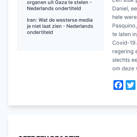
organen uit Gaza te stelen -
Nederlands ondertiteld
Daniel, ee
hele were
Iran: Wat de westerse media
Pasquino,
je niet laat zien - Nederlands
ondertiteld
te laten 
Covid-19.
regering 
slechts e
om deze v
F
a
c
e
b
o