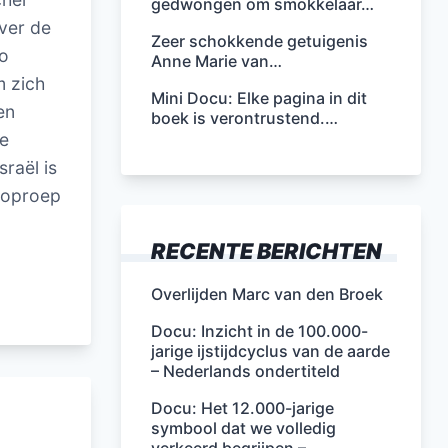
gedwongen om smokkelaar…
over de
Zeer schokkende getuigenis
io
Anne Marie van…
m zich
Mini Docu: Elke pagina in dit
en
boek is verontrustend.…
he
raël is
n oproep
RECENTE BERICHTEN
Overlijden Marc van den Broek
Docu: Inzicht in de 100.000-
jarige ijstijdcyclus van de aarde
– Nederlands ondertiteld
Docu: Het 12.000-jarige
symbool dat we volledig