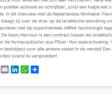
n politiek activiste en schrijfster, zond een hulpkreet 
ld. In dit interview met de Nederlandse filmmaker Flav
 klaagt zij over de druk op de Israëlische bevolking o
injecteren met de experimentele mRNA-technologie teg
 De basis hiervoor is een contract tussen de Israëlisc
en de farmaceutische reus Pfizer. Hun waarschuwing: Is
en testobject voor alle andere staten in de wereld! Ee
ideo overal te verspreiden!
T
E
Li
W
D
w
m
n
h
el
itt
ai
k
at
e
er
l
e
s
n
dI
A
n
p