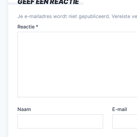
GEEF EEN REACTIE
o
k
Je e-mailadres wordt niet gepubliceerd.
Vereiste v
Reactie
*
Naam
E-mail