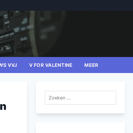
WS VVJ
V FOR VALENTINE
MEER
Zoeken
naar:
an