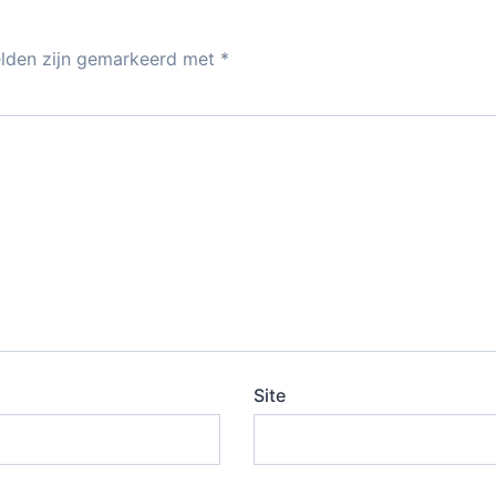
p
elden zijn gemarkeerd met
*
Site