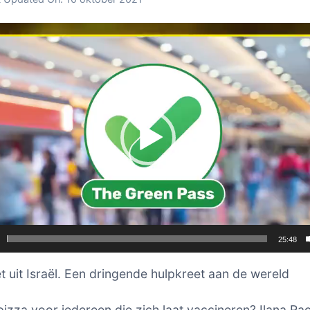
er
25:48
 uit Israël. Een dringende hulpkreet aan de wereld
pizza voor iedereen die zich laat vaccineren? Ilana Ra