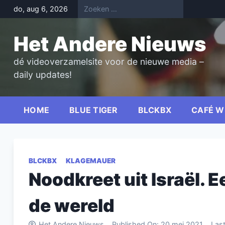
Skip
do, aug 6, 2026
to
content
Het Andere Nieuws
dé videoverzamelsite voor de nieuwe media –
daily updates!
HOME
BLUE TIGER
BLCKBX
CAFÉ W
BLCKBX
KLAGEMAUER
Noodkreet uit Israël. 
de wereld
Het Andere Nieuws
Published On:
20 mei 2021
Las