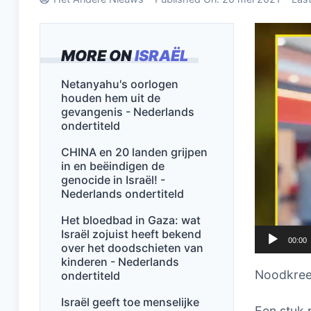
Videospel
MORE ON
ISRAËL
Netanyahu's oorlogen
houden hem uit de
gevangenis - Nederlands
ondertiteld
CHINA en 20 landen grijpen
in en beëindigen de
genocide in Israël! -
Nederlands ondertiteld
Het bloedbad in Gaza: wat
Israël zojuist heeft bekend
00:00
over het doodschieten van
kinderen - Nederlands
Noodkreet
ondertiteld
Israël geeft toe menselijke
Een stuk 