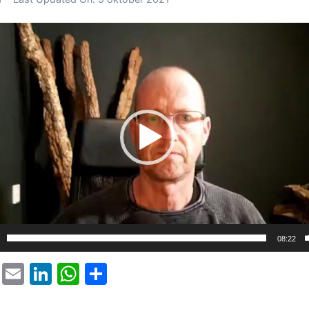
er
08:22
T
E
Li
W
D
w
m
n
h
el