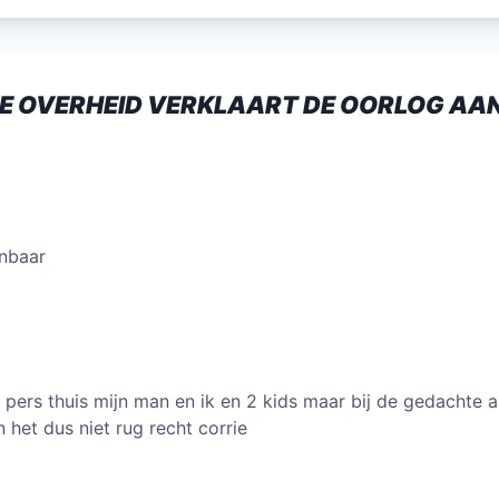
itt
ai
k
at
e
er
l
e
s
n
dI
A
DE OVERHEID VERKLAART DE OORLOG AAN
n
p
p
anbaar
r pers thuis mijn man en ik en 2 kids maar bij de gedachte 
 het dus niet rug recht corrie