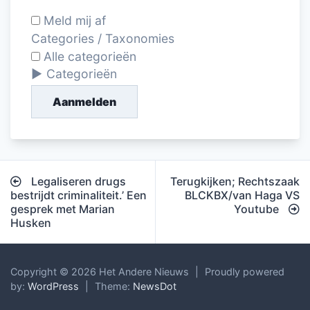
Meld mij af
Categories / Taxonomies
Alle categorieën
Categorieën
Aanmelden
Bericht
Legaliseren drugs
Terugkijken; Rechtszaak
navigatie
bestrijdt criminaliteit.’ Een
BLCKBX/van Haga VS
gesprek met Marian
Youtube
Husken
Copyright © 2026 Het Andere Nieuws
|
Proudly powered
by:
WordPress
|
Theme:
NewsDot