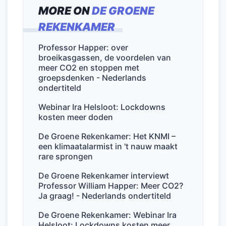
c
itt
ai
k
at
e
MORE ON
DE GROENE
e
er
l
e
s
n
REKENKAMER
b
dI
A
o
n
p
Professor Happer: over
broeikasgassen, de voordelen van
o
p
meer CO2 en stoppen met
k
groepsdenken - Nederlands
ondertiteld
Webinar Ira Helsloot: Lockdowns
kosten meer doden
De Groene Rekenkamer: Het KNMI –
een klimaatalarmist in 't nauw maakt
rare sprongen
De Groene Rekenkamer interviewt
Professor William Happer: Meer CO2?
Ja graag! - Nederlands ondertiteld
De Groene Rekenkamer: Webinar Ira
Helsloot: Lockdowns kosten meer