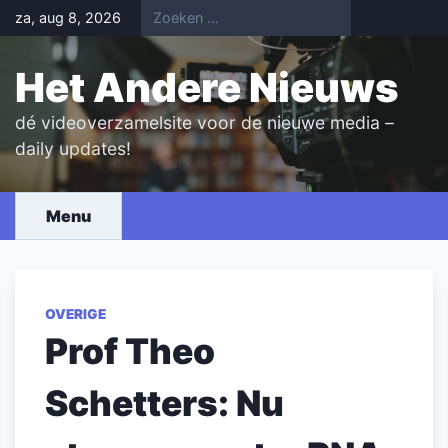
Skip
za, aug 8, 2026
to
content
Het Andere Nieuws
dé videoverzamelsite voor de nieuwe media –
daily updates!
Menu
OVERIGE
Prof Theo
Schetters: Nu