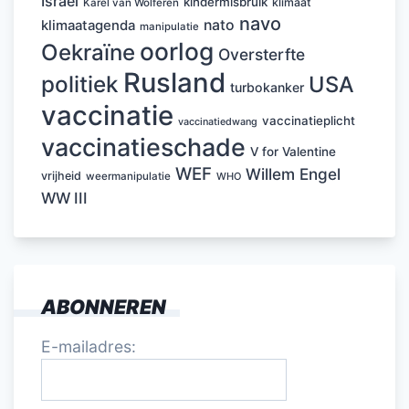
Israël
kindermisbruik
klimaat
Karel van Wolferen
navo
nato
klimaatagenda
manipulatie
oorlog
Oekraïne
Oversterfte
Rusland
politiek
USA
turbokanker
vaccinatie
vaccinatieplicht
vaccinatiedwang
vaccinatieschade
V for Valentine
WEF
Willem Engel
vrijheid
weermanipulatie
WHO
WW III
ABONNEREN
E-mailadres: