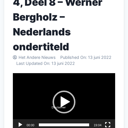
4, Deel 8 – Werner
Bergholz –
Nederlands
ondertiteld
Het Andere Nieuws
Published On:
13 juni 2022
Last Updated On:
13 juni 2022
Videospeler
00:00
19:04