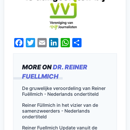
F
T
E
Li
W
D
a
w
m
n
h
el
c
itt
ai
k
at
e
MORE ON
DR. REINER
e
er
l
e
s
n
FUELLMICH
b
dI
A
o
n
p
De gruwelijke veroordeling van Reiner
Fuëllmich - Nederlands ondertiteld
o
p
k
Reiner Füllmich in het vizier van de
samenzweerders - Nederlands
ondertiteld
Reiner Fuellmich Update vanuit de