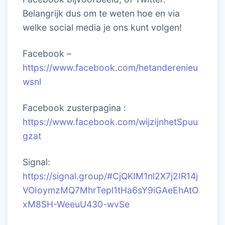
Belangrijk dus om te weten hoe en via
welke social media je ons kunt volgen!
Facebook –
https://www.facebook.com/hetanderenieu
wsnl
Facebook zusterpagina :
https://www.facebook.com/wijzijnhetSpuu
gzat
Signal:
https://signal.group/#CjQKIM1nl2X7j2IR14j
VOIoymzMQ7MhrTepl1tHa6sY9iGAeEhAtO
xM8SH-WeeuU430-wvSe