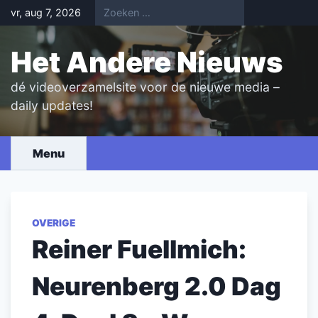
Skip
vr, aug 7, 2026
to
content
Het Andere Nieuws
dé videoverzamelsite voor de nieuwe media –
daily updates!
Menu
OVERIGE
Reiner Fuellmich:
Neurenberg 2.0 Dag