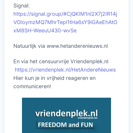
Signal:
https://signal.group/#CjQKIM1nl2X7j2IR14j
VOIoymzMQ7MhrTepl1tHa6sY9iGAeEhAtO
xM8SH-WeeuU430-wvSe
Natuurlijk via www.hetanderenieuws.nl
En via het censuurvrije Vriendenplek.nl
https://vriendenplek.nl/HetAndereNieuws
Hier kun je in vrijheid reageren en
communiceren!