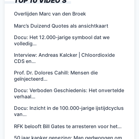
TOP 10 VIDEO’S
Overlijden Marc van den Broek
Marc’s Duizend Quotes als ansichtkaart
Docu: Het 12.000-jarige symbool dat we
volledig…
Interview: Andreas Kalcker | Chloordioxide
CDS en…
Prof. Dr. Dolores Cahill: Mensen die
geïnjecteerd…
Docu: Verboden Geschiedenis: Het onvertelde
verhaal…
Docu: Inzicht in de 100.000-jarige ijstijdcyclus
van…
RFK belooft Bill Gates te arresteren voor het…
50 jaar kanker genezing: Man gedwongen om