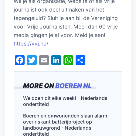
Wil je als organisatie, website of als vrije
journalist ook deel uitmaken van het
tegengeluid? Sluit je aan bij de Vereniging
voor Vrije Journalisten. Meer dan 60 vrije
media gingen je al voor. Meld je aan!
https://vvj.nu/
F
T
E
Li
W
D
a
w
m
n
h
el
c
itt
ai
k
at
e
MORE ON
BOEREN NL
e
er
l
e
s
n
b
dI
A
We doen dit elke week! - Nederlands
ondertiteld
o
n
p
o
p
Boeren en omwonenden slaan alarm
over riskant batterijproject op
k
landbouwgrond - Nederlands
ondertiteld