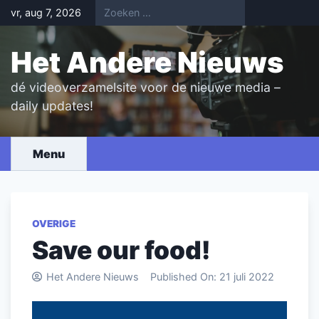
Skip
vr, aug 7, 2026
to
content
Het Andere Nieuws
dé videoverzamelsite voor de nieuwe media –
daily updates!
Menu
OVERIGE
Save our food!
Het Andere Nieuws
Published On:
21 juli 2022
Videospeler