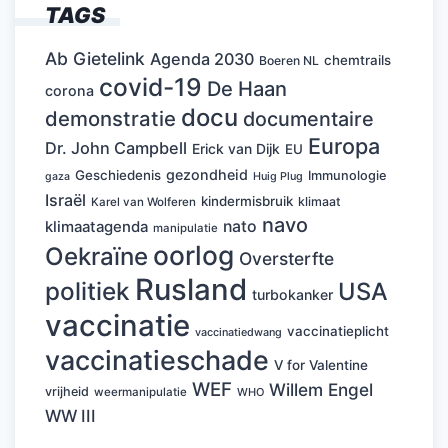
TAGS
Ab Gietelink
Agenda 2030
chemtrails
Boeren NL
covid-19
De Haan
corona
docu
demonstratie
documentaire
Europa
Dr. John Campbell
Erick van Dijk
EU
gezondheid
Geschiedenis
Immunologie
Huig Plug
gaza
Israël
kindermisbruik
klimaat
Karel van Wolferen
navo
nato
klimaatagenda
manipulatie
oorlog
Oekraïne
Oversterfte
Rusland
politiek
USA
turbokanker
vaccinatie
vaccinatieplicht
vaccinatiedwang
vaccinatieschade
V for Valentine
WEF
Willem Engel
vrijheid
weermanipulatie
WHO
WW III