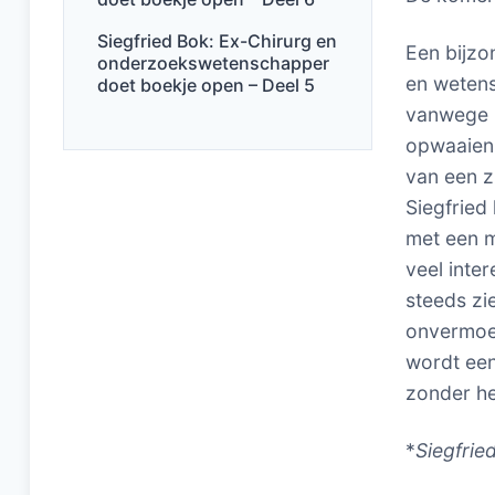
Siegfried Bok: Ex-Chirurg en
Een bijzo
onderzoekswetenschapper
en wetens
doet boekje open – Deel 5
vanwege z
opwaaien.
van een z
Siegfried
met een m
veel int
steeds zi
onvermoed
wordt een
zonder he
*
Siegfrie