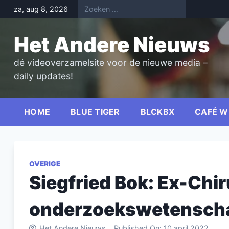
Skip
za, aug 8, 2026
to
content
Het Andere Nieuws
dé videoverzamelsite voor de nieuwe media –
daily updates!
HOME
BLUE TIGER
BLCKBX
CAFÉ W
OVERIGE
Siegfried Bok: Ex-Chir
onderzoekswetenscha
Het Andere Nieuws
Published On:
10 april 2022