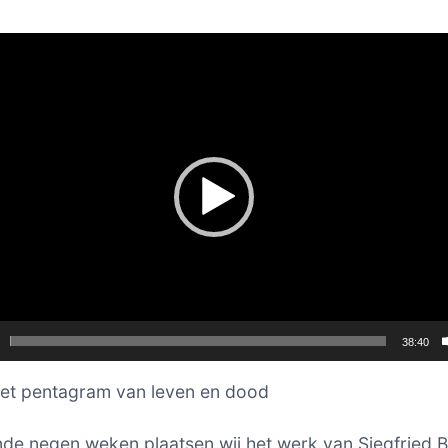
er
38:40
Het pentagram van leven en dood
e negen weken plaatsen wij het werk van Siegfried B