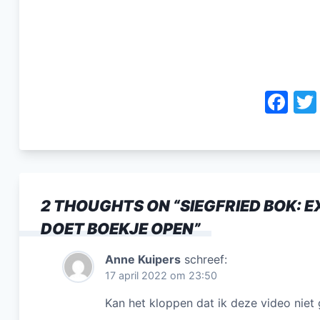
F
a
c
e
b
2 THOUGHTS ON “
SIEGFRIED BOK:
o
DOET BOEKJE OPEN
”
o
k
Anne Kuipers
schreef:
17 april 2022 om 23:50
Kan het kloppen dat ik deze video niet