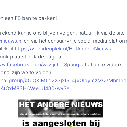
n een FB ban te pakken!
ekend kun je ons blijven volgen, natuurlijk via de site
nieuws.nl
en via het censuurvrije social media platfor
lek.nl
https://vriendenplek.nl/HetAndereNieuws
ok plaatst ook de pagina
ww.facebook.com/wijzijnhetSpuugzat
al onze video’s.
gnal zijn we te volgen:
signal.group/#CjQKIM1nl2X7j2IR14jVOIoymzMQ7MhrTep
hAtOxM8SH-WeeuU430-wvSe