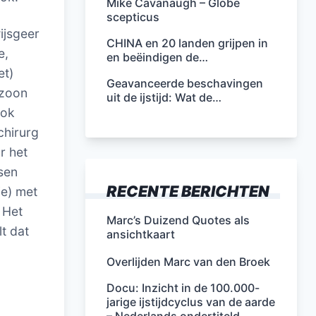
Mike Cavanaugh – Globe
scepticus
ijsgeer
CHINA en 20 landen grijpen in
e,
en beëindigen de…
et)
Geavanceerde beschavingen
 zoon
uit de ijstijd: Wat de…
Ook
chirurg
r het
sen
RECENTE BERICHTEN
ie) met
 Het
Marc’s Duizend Quotes als
lt dat
ansichtkaart
Overlijden Marc van den Broek
Docu: Inzicht in de 100.000-
jarige ijstijdcyclus van de aarde