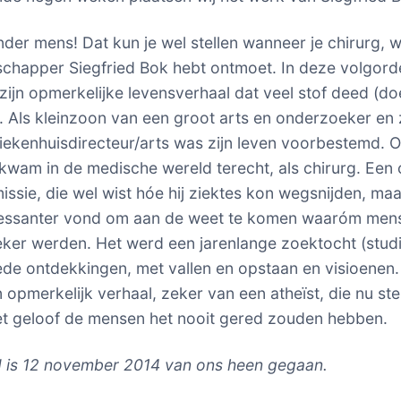
nder mens! Dat kun je wel stellen wanneer je chirurg, w
chapper Siegfried Bok hebt ontmoet. In deze volgord
ijn opmerkelijke levensverhaal dat veel stof deed (do
 Als kleinzoon van een groot arts en onderzoeker en
iekenhuisdirecteur/arts was zijn leven voorbestemd. 
 kwam in de medische wereld terecht, als chirurg. Een 
issie, die wel wist hóe hij ziektes kon wegsnijden, maa
eressanter vond om aan de weet te komen waaróm men
eker werden. Het werd een jarenlange zoektocht (stud
e ontdekkingen, met vallen en opstaan en visioenen.
 opmerkelijk verhaal, zeker van een atheïst, die nu ste
t geloof de mensen het nooit gered zouden hebben.
d is 12 november 2014 van ons heen gegaan.