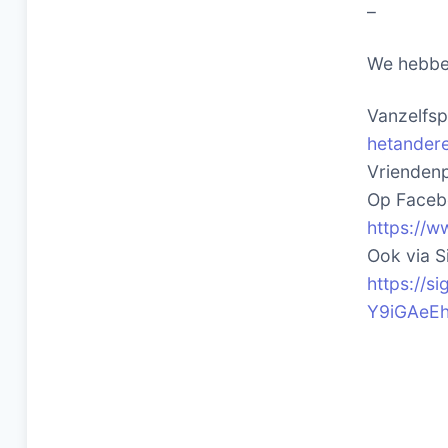
–
We hebbe
Vanzelfspr
hetandere
Vriendenp
Op Facebo
https://w
Ook via Si
https://
Y9iGAeE