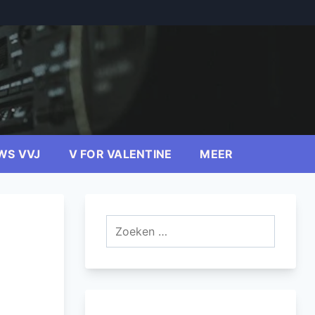
WS VVJ
V FOR VALENTINE
MEER
Zoeken
naar: