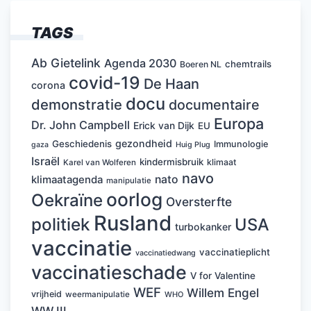
TAGS
Ab Gietelink
Agenda 2030
chemtrails
Boeren NL
covid-19
De Haan
corona
docu
demonstratie
documentaire
Europa
Dr. John Campbell
Erick van Dijk
EU
gezondheid
Geschiedenis
Immunologie
Huig Plug
gaza
Israël
kindermisbruik
klimaat
Karel van Wolferen
navo
nato
klimaatagenda
manipulatie
oorlog
Oekraïne
Oversterfte
Rusland
politiek
USA
turbokanker
vaccinatie
vaccinatieplicht
vaccinatiedwang
vaccinatieschade
V for Valentine
WEF
Willem Engel
vrijheid
weermanipulatie
WHO
WW III