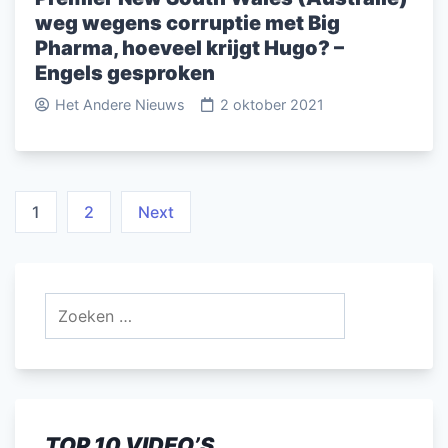
weg wegens corruptie met Big
Pharma, hoeveel krijgt Hugo? –
Engels gesproken
Het Andere Nieuws
2 oktober 2021
Berichten
1
2
Next
paginering
Zoeken
naar:
TOP 10 VIDEO’S