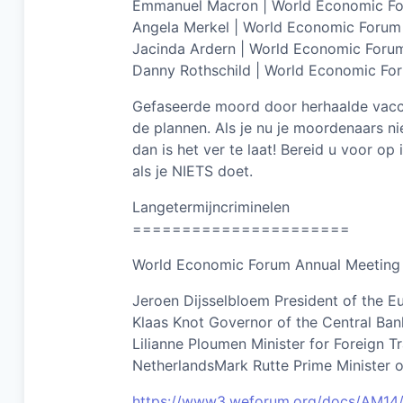
Emmanuel Macron | World Economic F
Angela Merkel | World Economic Forum
Jacinda Ardern | World Economic Forum
Danny Rothschild | World Economic Fo
Gefaseerde moord door herhaalde vaccin
de plannen. Als je nu je moordenaars nie
dan is het ver te laat! Bereid u voor o
als je NIETS doet.
Langetermijncriminelen
======================
World Economic Forum Annual Meeting 
Jeroen Dijsselbloem President of the E
Klaas Knot Governor of the Central Ba
Lilianne Ploumen Minister for Foreign
NetherlandsMark Rutte Prime Minister o
https://www3.weforum.org/docs/AM14/