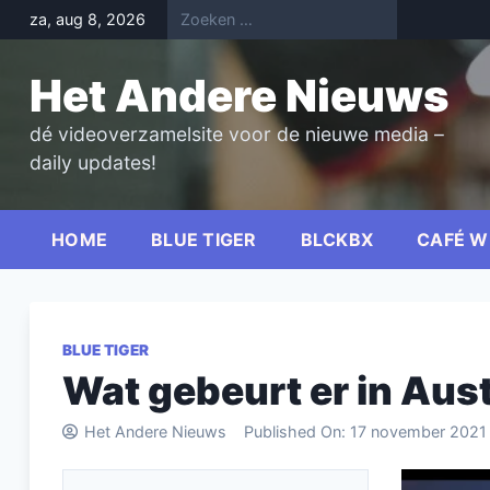
Skip
za, aug 8, 2026
to
content
Het Andere Nieuws
dé videoverzamelsite voor de nieuwe media –
daily updates!
HOME
BLUE TIGER
BLCKBX
CAFÉ W
BLUE TIGER
Wat gebeurt er in Aust
Het Andere Nieuws
Published On:
17 november 2021
Videospel