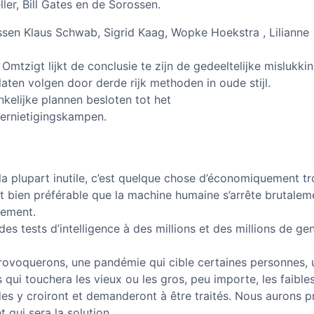
er, Bill Gates en de Sorossen.
sen Klaus Schwab, Sigrid Kaag, Wopke Hoekstra , Lilianne
 Omtzigt lijkt de conclusie te zijn de gedeeltelijke mislukki
 laten volgen door derde rijk methoden in oude stijl.
nkelijke plannen besloten tot het
ernietigingskampen.
la plupart inutile, c’est quelque chose d’économiquement t
t bien préférable que la machine humaine s’arrête brutalem
vement.
es tests d’intelligence à des millions et des millions de ge
rovoquerons, une pandémie qui cible certaines personnes, 
 qui touchera les vieux ou les gros, peu importe, les faible
es y croiront et demanderont à être traités. Nous aurons pr
t qui sera la solution.