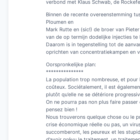
verbond met Klaus Schwab, de Rockefell
Binnen de recente overeenstemming tus
Ploumen en
Mark Rutte en (sic!) de broer van Pieter
van de op termijn dodelijke injecties te
Daarom is in tegenstelling tot de aanva
oprichten van concentratiekampen en v
Oorspronkelijke plan:
***************
La population trop nombreuse, et pour 
coûteux. Sociétalement, il est égalemen
plutôt qu’elle ne se détériore progressi
On ne pourra pas non plus faire passer d
pensez bien !
Nous trouverons quelque chose ou le p
crise économique réelle ou pas, un virus
succomberont, les peureux et les stupid
d’avoir prévu le traitement, un traitemen