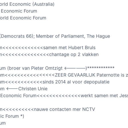
rld Economic (Australia)
ld Economic Forum
World Economic Forum
 (Democrats 66); Member of Parliament, The Hague
rum<<<<<<<<<<<<<samen met Hubert Bruls
rum<<<<<<<<<<<<<<<chantage op 2 vlakken
rum (broer van Pieter Omtzigt <—————)************
rum<<<<<<<<<<<<<<<<ZEER GEVAARLIJK Paternotte is zi
orum<<<<<<<<<<<<sinds 2014 al voor depopulatie
um <——-Christen Unie
men Economic Forum<<<<<<<<<<<<<<werkt samen met Jes
rum<<<<<<<<<<nauwe contacten mer NCTV
ic Forum *)
rum