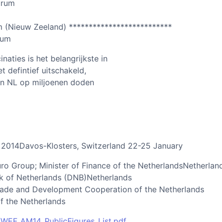
orum
 (Nieuw Zeeland) **************************
rum
aties is het belangrijkste in
t defintief uitschakeld,
p in NL op miljoenen doden
2014Davos-Klosters, Switzerland 22-25 January
uro Group; Minister of Finance of the NetherlandsNetherlan
nk of Netherlands (DNB)Netherlands
 Trade and Development Cooperation of the Netherlands
f the Netherlands
WEF_AM14_PublicFigures_List.pdf