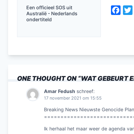
F
Een officieel SOS uit
Australië - Nederlands
a
ondertiteld
c
e
b
o
o
k
ONE THOUGHT ON “
WAT GEBEURT ER
Amar Fedush
schreef:
17 november 2021 om 15:55
Breaking News Nieuwste Genocide Pla
===========================
Ik herhaal het maar weer de agenda van