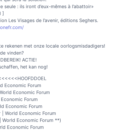
te seule : ils iront d’eux-mêmes à l’abattoir»
 ]
on Les Visages de l’avenir, éditions Seghers.
zonefr.com/
 te rekenen met onze locale oorlogsmisdadigers!
nde vinden?
NDBEREIK! ACTIE!
chaffen, het kan nog!
<<<<<<<<<HOOFDDOEL
rld Economic Forum
 World Economic Forum
ld Economic Forum
rld Economic Forum
r | World Economic Forum
 | World Economic Forum **)
orld Economic Forum