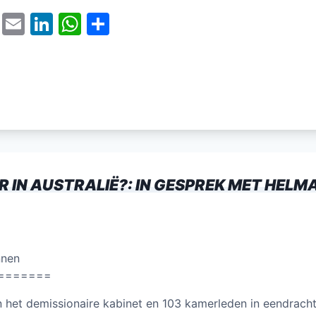
T
E
Li
W
D
w
m
n
h
el
itt
ai
k
at
e
er
l
e
s
n
dI
A
n
p
p
 IN AUSTRALIË?: IN GESPREK MET HELM
nnen
=======
 het demissionaire kabinet en 103 kamerleden in eendracht