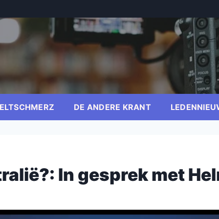
ELTSCHMERZ
DE ANDERE KRANT
LEDENNIEU
ralië?: In gesprek met He
er