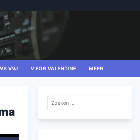
WS VVJ
V FOR VALENTINE
MEER
Zoeken
naar:
lma