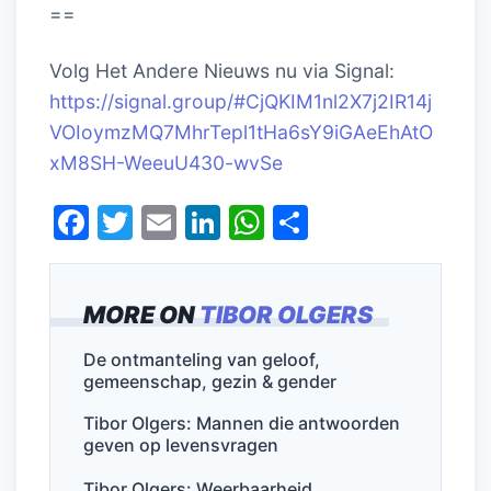
==
Volg Het Andere Nieuws nu via Signal:
https://signal.group/#CjQKIM1nl2X7j2IR14j
VOIoymzMQ7MhrTepl1tHa6sY9iGAeEhAtO
xM8SH-WeeuU430-wvSe
F
T
E
Li
W
D
a
w
m
n
h
el
c
itt
ai
k
at
e
MORE ON
TIBOR OLGERS
e
er
l
e
s
n
b
dI
A
De ontmanteling van geloof,
gemeenschap, gezin & gender
o
n
p
o
p
Tibor Olgers: Mannen die antwoorden
geven op levensvragen
k
Tibor Olgers: Weerbaarheid