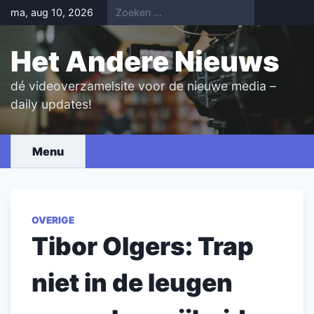
Skip
ma, aug 10, 2026
to
content
Het Andere Nieuws
dé videoverzamelsite voor de nieuwe media –
daily updates!
Menu
OVERIGE
Tibor Olgers: Trap
niet in de leugen