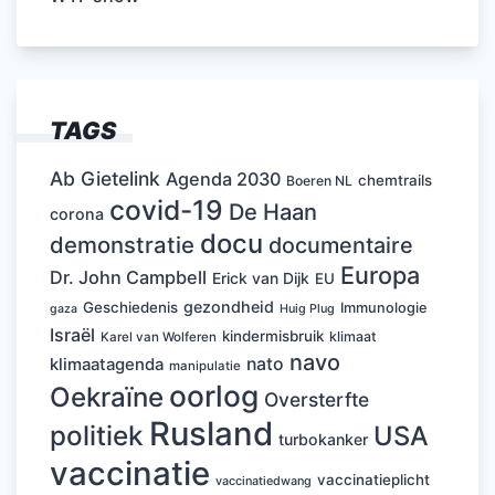
TAGS
Ab Gietelink
Agenda 2030
chemtrails
Boeren NL
covid-19
De Haan
corona
docu
demonstratie
documentaire
Europa
Dr. John Campbell
Erick van Dijk
EU
gezondheid
Geschiedenis
Immunologie
Huig Plug
gaza
Israël
kindermisbruik
klimaat
Karel van Wolferen
navo
nato
klimaatagenda
manipulatie
oorlog
Oekraïne
Oversterfte
Rusland
politiek
USA
turbokanker
vaccinatie
vaccinatieplicht
vaccinatiedwang