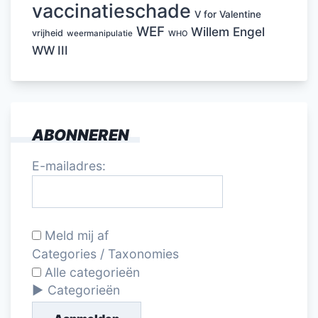
vaccinatieschade
V for Valentine
WEF
Willem Engel
vrijheid
weermanipulatie
WHO
WW III
ABONNEREN
E-mailadres:
Meld mij af
Categories / Taxonomies
Alle categorieën
Categorieën