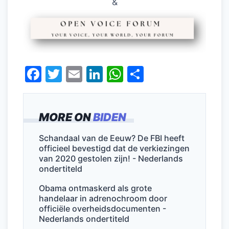
&
F
T
E
Li
W
D
a
w
m
n
h
el
c
itt
ai
k
at
e
MORE ON
BIDEN
e
er
l
e
s
n
b
dI
A
Schandaal van de Eeuw? De FBI heeft
officieel bevestigd dat de verkiezingen
o
n
p
van 2020 gestolen zijn! - Nederlands
o
p
ondertiteld
k
Obama ontmaskerd als grote
handelaar in adrenochroom door
officiële overheidsdocumenten -
Nederlands ondertiteld