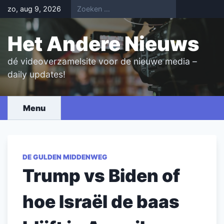
Skip
zo, aug 9, 2026
to
content
Het Andere Nieuws
dé videoverzamelsite voor de nieuwe media –
daily updates!
Menu
DE GULDEN MIDDENWEG
Trump vs Biden of
hoe Israël de baas