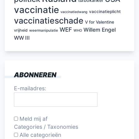
turbokanker
vaccinatie
vaccinatieplicht
vaccinatiedwang
vaccinatieschade
V for Valentine
WEF
Willem Engel
vrijheid
weermanipulatie
WHO
WW III
ABONNEREN
E-mailadres:
Meld mij af
Categories / Taxonomies
Alle categorieën