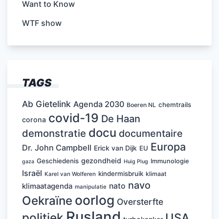
Want to Know
WTF show
TAGS
Ab Gietelink
Agenda 2030
chemtrails
Boeren NL
covid-19
De Haan
corona
docu
demonstratie
documentaire
Europa
Dr. John Campbell
Erick van Dijk
EU
gezondheid
Geschiedenis
Immunologie
Huig Plug
gaza
Israël
kindermisbruik
klimaat
Karel van Wolferen
navo
nato
klimaatagenda
manipulatie
oorlog
Oekraïne
Oversterfte
Rusland
politiek
USA