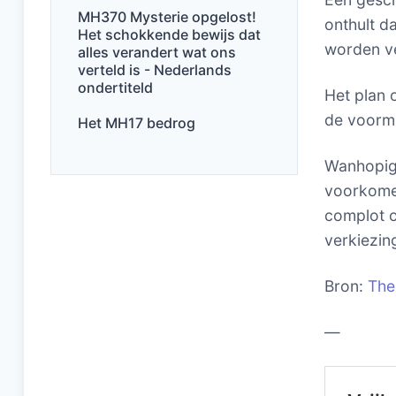
MH370 Mysterie opgelost!
onthult da
Het schokkende bewijs dat
worden ve
alles verandert wat ons
verteld is - Nederlands
ondertiteld
Het plan 
de voorma
Het MH17 bedrog
Wanhopig 
voorkomen
complot o
verkiezin
Bron:
The
—