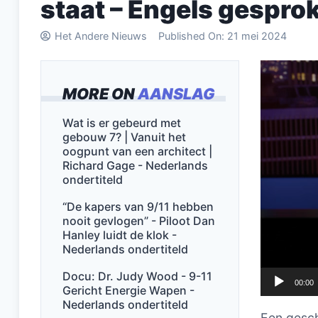
staat – Engels gespro
Het Andere Nieuws
Published On:
21 mei 2024
Videospel
MORE ON
AANSLAG
Wat is er gebeurd met
gebouw 7? | Vanuit het
oogpunt van een architect |
Richard Gage - Nederlands
ondertiteld
“De kapers van 9/11 hebben
nooit gevlogen” - Piloot Dan
Hanley luidt de klok -
Nederlands ondertiteld
Docu: Dr. Judy Wood - 9-11
00:00
Gericht Energie Wapen -
Nederlands ondertiteld
Een gesc