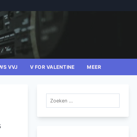
WS VVJ
V FOR VALENTINE
MEER
Zoeken
naar:
s