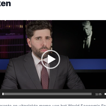
ken
er
11:05
hrapte en uitgelekte memo van het World Economic F