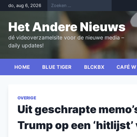
Skip
do, aug 6, 2026
to
content
Het Andere Nieuws
dé videoverzamelsite voor de nieuwe media –
daily updates!
HOME
BLUE TIGER
BLCKBX
CAFÉ W
OVERIGE
Uit geschrapte memo’s
Trump op een ‘hitlijst