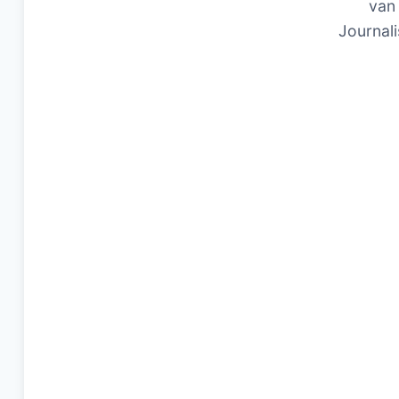
van 
Journali