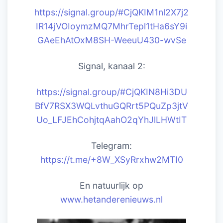
https://signal.group/#CjQKIM1nl2X7j2
IR14jVOIoymzMQ7MhrTepl1tHa6sY9i
GAeEhAtOxM8SH-WeeuU430-wvSe
Signal, kanaal 2:
https://signal.group/#CjQKIN8Hi3DU
BfV7RSX3WQLvthuGQRrt5PQuZp3jtV
Uo_LFJEhCohjtqAahO2qYhJlLHWtIT
Telegram:
https://t.me/+8W_XSyRrxhw2MTI0
En natuurlijk op
www.hetanderenieuws.nl