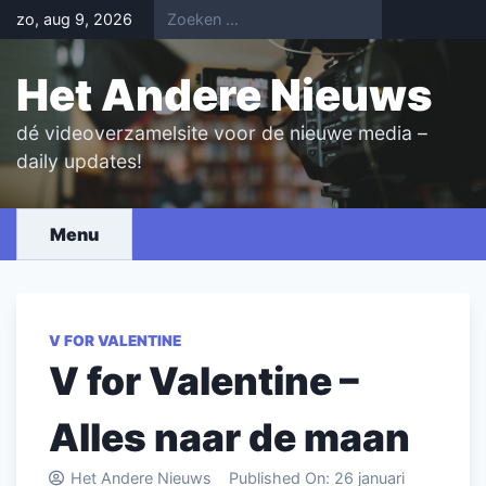
Skip
zo, aug 9, 2026
to
content
Het Andere Nieuws
dé videoverzamelsite voor de nieuwe media –
daily updates!
Menu
V FOR VALENTINE
V for Valentine –
Alles naar de maan
Het Andere Nieuws
Published On:
26 januari