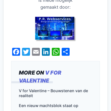
is mede mogelijk
gemaakt door:
F
T
E
Li
W
D
a
w
m
n
h
el
c
itt
ai
k
at
e
MORE ON
V FOR
e
er
l
e
s
n
VALENTINE
b
dI
A
o
n
p
V for Valentine – Bouwstenen van de
realiteit
o
p
k
Een nieuw machtsblok staat op