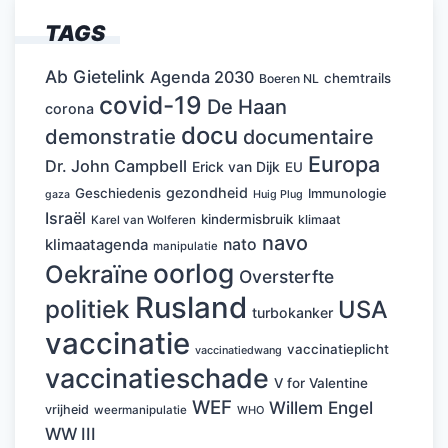
TAGS
Ab Gietelink
Agenda 2030
chemtrails
Boeren NL
covid-19
De Haan
corona
docu
demonstratie
documentaire
Europa
Dr. John Campbell
Erick van Dijk
EU
gezondheid
Geschiedenis
Immunologie
Huig Plug
gaza
Israël
kindermisbruik
klimaat
Karel van Wolferen
navo
nato
klimaatagenda
manipulatie
oorlog
Oekraïne
Oversterfte
Rusland
politiek
USA
turbokanker
vaccinatie
vaccinatieplicht
vaccinatiedwang
vaccinatieschade
V for Valentine
WEF
Willem Engel
vrijheid
weermanipulatie
WHO
WW III