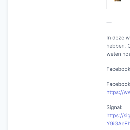
—
In deze w
hebben. O
weten hoe
Faceboo
Facebook 
https://w
Signal:
https://
Y9iGAeE