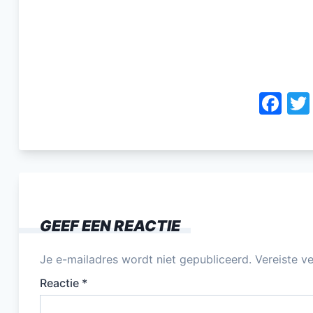
F
a
c
e
b
o
GEEF EEN REACTIE
o
k
Je e-mailadres wordt niet gepubliceerd.
Vereiste v
Reactie
*