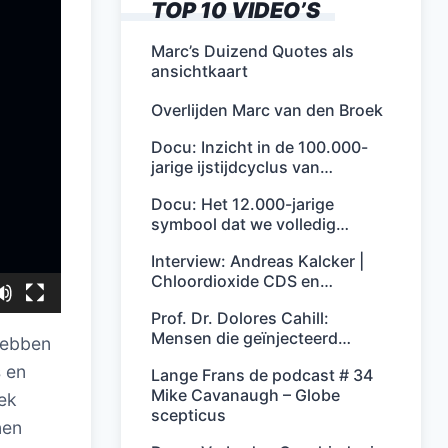
TOP 10 VIDEO’S
Marc’s Duizend Quotes als
ansichtkaart
Overlijden Marc van den Broek
Docu: Inzicht in de 100.000-
jarige ijstijdcyclus van…
Docu: Het 12.000-jarige
symbool dat we volledig…
Interview: Andreas Kalcker |
Chloordioxide CDS en…
Prof. Dr. Dolores Cahill:
Mensen die geïnjecteerd…
hebben
s en
Lange Frans de podcast # 34
Mike Cavanaugh – Globe
ek
scepticus
nen