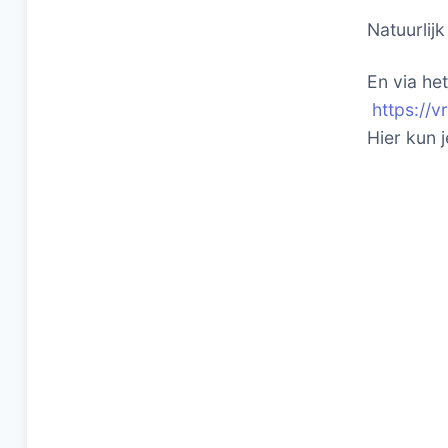
Natuurlij
En via he
https://
Hier kun 