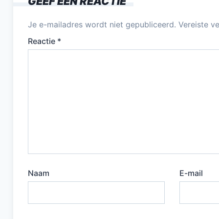
GEEF EEN REACTIE
o
k
Je e-mailadres wordt niet gepubliceerd.
Vereiste v
Reactie
*
Naam
E-mail