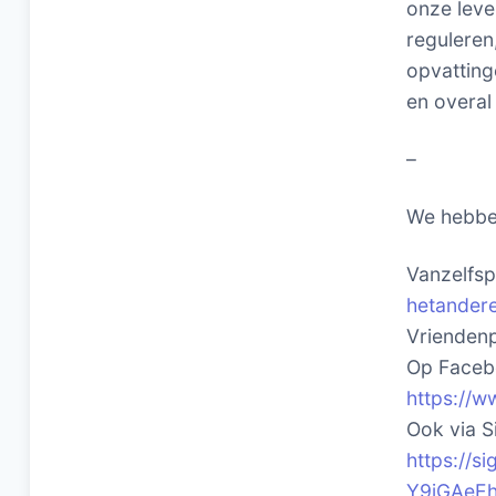
onze leve
reguleren
opvatting
en overal
–
We hebbe
Vanzelfspr
hetandere
Vriendenp
Op Facebo
https://w
Ook via Si
https://
Y9iGAeE