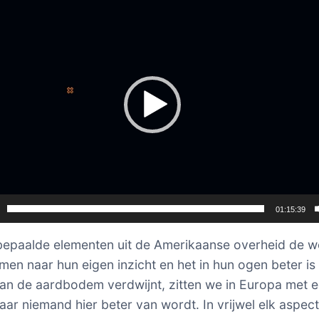
01:15:39
epaalde elementen uit de Amerikaanse overheid de w
rmen naar hun eigen inzicht en het in hun ogen beter is 
an de aardbodem verdwijnt, zitten we in Europa met 
waar niemand hier beter van wordt. In vrijwel elk aspec