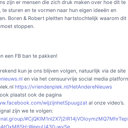
ns zijn er mensen die zich druk maken over hoe dit te
, te sturen en te vormen naar hun eigen ideeën en
en. Boren & Robert pleitten hartstochtelijk waarom dit 
 moet stoppen.
n een FB ban te pakken!
ekend kun je ons blijven volgen, natuurlijk via de site
nieuws.nl
en via het censuurvrije social media platfor
lek.nl
https://vriendenplek.nl/HetAndereNieuws
ok plaatst ook de pagina
ww.facebook.com/wijzijnhetSpuugzat
al onze video’s.
gnal zijn we te volgen:
signal.group/#CjQKIM1nl2X7j2IR14jVOIoymzMQ7MhrTep
hAtOxM8SH-WeeuU430-wvSe