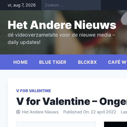
Skip
vr, aug 7, 2026
to
content
Het Andere Nieuws
dé videoverzamelsite voor de nieuwe media –
daily updates!
HOME
BLUE TIGER
BLCKBX
CAFÉ W
V FOR VALENTINE
V for Valentine – Onge
Het Andere Nieuws
Published On:
22 april 2022
La
Videospel