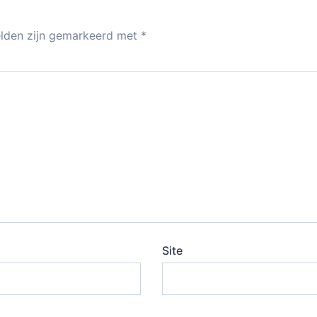
p
elden zijn gemarkeerd met
*
Site