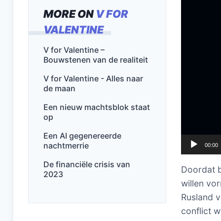
MORE ON
V FOR
VALENTINE
V for Valentine –
Bouwstenen van de realiteit
V for Valentine - Alles naar
de maan
Een nieuw machtsblok staat
op
Een AI gegenereerde
nachtmerrie
00:00
De financiële crisis van
Doordat b
2023
willen vo
Rusland v
conflict 