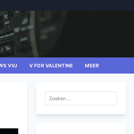
WS VVJ
V FOR VALENTINE
MEER
Zoeken
naar: