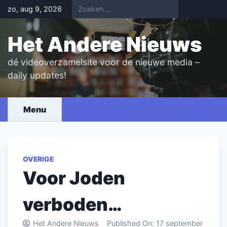
Skip
zo, aug 9, 2026
to
content
Het Andere Nieuws
dé videoverzamelsite voor de nieuwe media –
daily updates!
Menu
OVERIGE
Voor Joden
verboden…
Het Andere Nieuws
Published On:
17 september