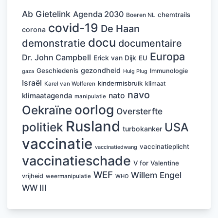
Ab Gietelink
Agenda 2030
chemtrails
Boeren NL
covid-19
De Haan
corona
docu
demonstratie
documentaire
Europa
Dr. John Campbell
Erick van Dijk
EU
gezondheid
Geschiedenis
Immunologie
Huig Plug
gaza
Israël
kindermisbruik
klimaat
Karel van Wolferen
navo
nato
klimaatagenda
manipulatie
oorlog
Oekraïne
Oversterfte
Rusland
politiek
USA
turbokanker
vaccinatie
vaccinatieplicht
vaccinatiedwang
vaccinatieschade
V for Valentine
WEF
Willem Engel
vrijheid
weermanipulatie
WHO
WW III