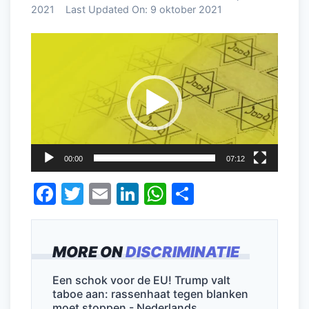
2021
Last Updated On:
9 oktober 2021
Videospeler
00:00
07:12
F
T
E
Li
W
D
a
w
m
n
h
el
c
itt
ai
k
at
e
MORE ON
DISCRIMINATIE
e
er
l
e
s
n
b
dI
A
Een schok voor de EU! Trump valt
taboe aan: rassenhaat tegen blanken
o
n
p
moet stoppen - Nederlands