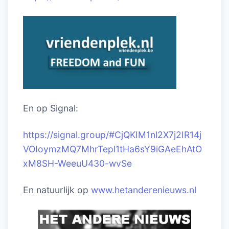
En op Signal:
https://signal.group/#CjQKIM1nl2X7j2IR14j
VOIoymzMQ7MhrTepl1tHa6sY9iGAeEhAtO
xM8SH-WeeuU430-wvSe
En natuurlijk op
www.hetanderenieuws.nl