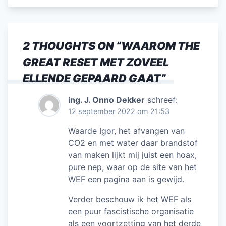
c
itt
ai
k
at
e
e
er
l
e
s
n
b
dI
A
2 THOUGHTS ON “
WAAROM THE
o
n
p
GREAT RESET MET ZOVEEL
o
p
ELLENDE GEPAARD GAAT
”
k
ing. J. Onno Dekker
schreef:
12 september 2022 om 21:53
Waarde Igor, het afvangen van
CO2 en met water daar brandstof
van maken lijkt mij juist een hoax,
pure nep, waar op de site van het
WEF een pagina aan is gewijd.
Verder beschouw ik het WEF als
een puur fascistische organisatie
als een voortzetting van het derde