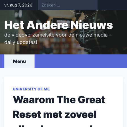
Skip
vr, aug 7, 2026
to
content
Het Andere Nieuws
dé videoverzamelsite voor de nieuwe media –
daily updates!
Menu
UNIVERSITY OF ME
Waarom The Great
Reset met zoveel