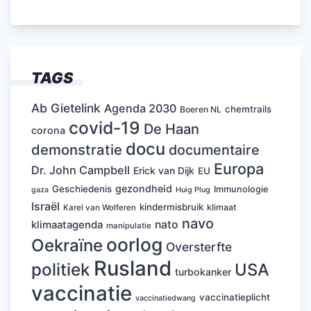
TAGS
Ab Gietelink
Agenda 2030
chemtrails
Boeren NL
covid-19
De Haan
corona
docu
demonstratie
documentaire
Europa
Dr. John Campbell
Erick van Dijk
EU
gezondheid
Geschiedenis
Immunologie
Huig Plug
gaza
Israël
kindermisbruik
klimaat
Karel van Wolferen
navo
nato
klimaatagenda
manipulatie
oorlog
Oekraïne
Oversterfte
Rusland
politiek
USA
turbokanker
vaccinatie
vaccinatieplicht
vaccinatiedwang