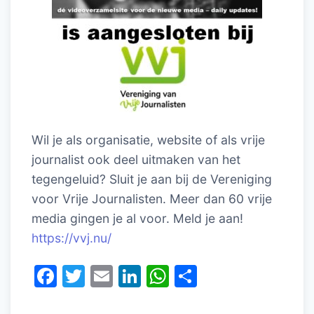
Wil je als organisatie, website of als vrije
journalist ook deel uitmaken van het
tegengeluid? Sluit je aan bij de Vereniging
voor Vrije Journalisten. Meer dan 60 vrije
media gingen je al voor. Meld je aan!
https://vvj.nu/
F
T
E
Li
W
D
a
w
m
n
h
el