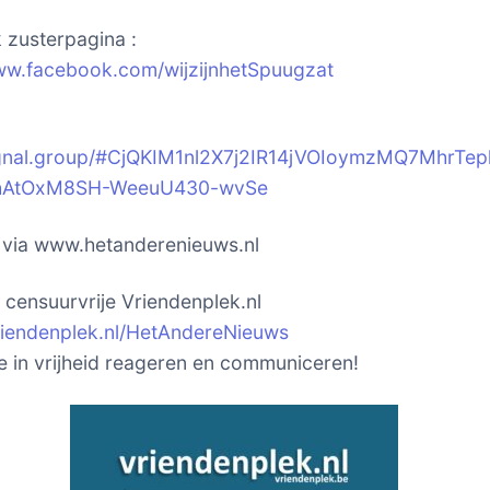
zusterpagina :
ww.facebook.com/wijzijnhetSpuugzat
signal.group/#CjQKIM1nl2X7j2IR14jVOIoymzMQ7MhrTep
hAtOxM8SH-WeeuU430-wvSe
k via www.hetanderenieuws.nl
t censuurvrije Vriendenplek.nl
vriendenplek.nl/HetAndereNieuws
je in vrijheid reageren en communiceren!