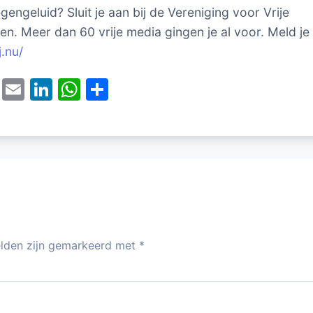
gengeluid? Sluit je aan bij de Vereniging voor Vrije
ten. Meer dan 60 vrije media gingen je al voor. Meld je
j.nu/
T
E
Li
W
D
w
m
n
h
el
itt
ai
k
at
e
er
l
e
s
n
dI
A
n
p
p
elden zijn gemarkeerd met
*