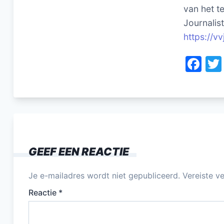
van het te
Journalis
https://vv
F
a
c
e
b
o
GEEF EEN REACTIE
o
k
Je e-mailadres wordt niet gepubliceerd.
Vereiste v
Reactie
*