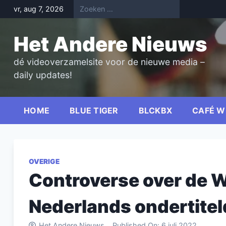
Skip
vr, aug 7, 2026
to
content
Het Andere Nieuws
dé videoverzamelsite voor de nieuwe media –
daily updates!
HOME
BLUE TIGER
BLCKBX
CAFÉ W
OVERIGE
Controverse over de W
Nederlands ondertitel
Het Andere Nieuws
Published On:
6 juli 2022