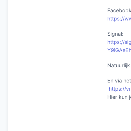
Facebook 
https://w
Signal:
https://
Y9iGAeE
Natuurlij
En via he
https://
Hier kun 