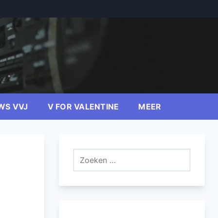
WS VVJ
V FOR VALENTINE
MEER
Zoeken
naar: