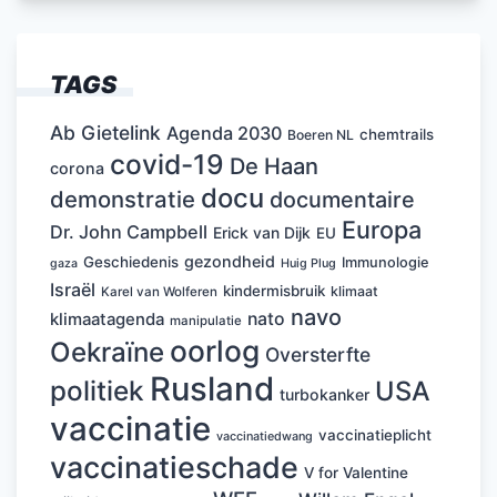
TAGS
Ab Gietelink
Agenda 2030
chemtrails
Boeren NL
covid-19
De Haan
corona
docu
demonstratie
documentaire
Europa
Dr. John Campbell
Erick van Dijk
EU
gezondheid
Geschiedenis
Immunologie
Huig Plug
gaza
Israël
kindermisbruik
klimaat
Karel van Wolferen
navo
nato
klimaatagenda
manipulatie
oorlog
Oekraïne
Oversterfte
Rusland
politiek
USA
turbokanker
vaccinatie
vaccinatieplicht
vaccinatiedwang
vaccinatieschade
V for Valentine