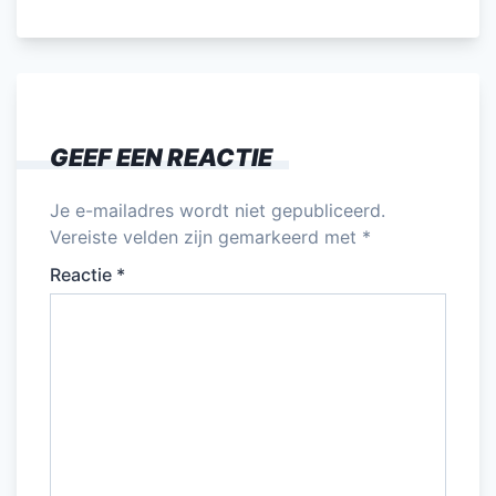
c
itt
ai
k
at
e
e
er
l
e
s
n
b
dI
A
o
n
p
GEEF EEN REACTIE
o
p
k
Je e-mailadres wordt niet gepubliceerd.
Vereiste velden zijn gemarkeerd met
*
Reactie
*