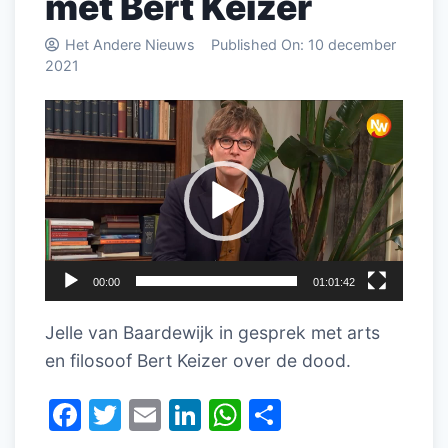
met Bert Keizer
Het Andere Nieuws
Published On:
10 december
2021
Videospeler
00:00
01:01:42
Jelle van Baardewijk in gesprek met arts
en filosoof Bert Keizer over de dood.
F
T
E
Li
W
D
a
w
m
n
h
el