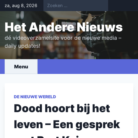
Skip
za, aug 8, 2026
to
content
Het Andere Nieuws
dé videoverzamelsite voor de nieuwe media –
daily updates!
Menu
DE NIEUWE WERELD
Dood hoort bij het
leven – Een gesprek