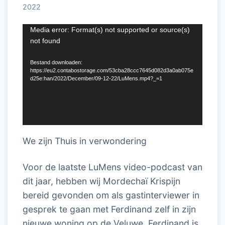
2022
Videospeler
Media error: Format(s) not supported or source(s)
not found
Bestand downloaden:
https://eu2.contabostorage.com/53cba28ccc7645d082d3a0ab075e
d25e:han/2022/December/09-12-22/LuMens.mp4?_=1
We zijn Thuis in verwondering
Voor de laatste LuMens video-podcast van
dit jaar, hebben wij Mordechaï Krispijn
bereid gevonden om als gastinterviewer in
gesprek te gaan met Ferdinand zelf in zijn
nieuwe woning op de Veluwe. Ferdinand is