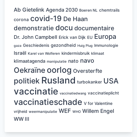
Ab Gietelink
Agenda 2030
chemtrails
Boeren NL
covid-19
De Haan
corona
docu
demonstratie
documentaire
Europa
Dr. John Campbell
Erick van Dijk
EU
gezondheid
Geschiedenis
Immunologie
Huig Plug
gaza
Israël
kindermisbruik
klimaat
Karel van Wolferen
navo
nato
klimaatagenda
manipulatie
oorlog
Oekraïne
Oversterfte
Rusland
politiek
USA
turbokanker
vaccinatie
vaccinatieplicht
vaccinatiedwang
vaccinatieschade
V for Valentine
WEF
Willem Engel
vrijheid
weermanipulatie
WHO
WW III