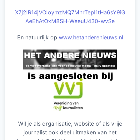
X7j2IR14jVOIoymzMQ7MhrTepl1tHa6sY9iG
AeEhAtOxM8SH-WeeuU430-wvSe
En natuurlijk op
www.hetanderenieuws.nl
Wil je als organisatie, website of als vrije
journalist ook deel uitmaken van het