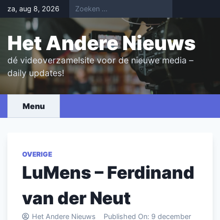
Skip
za, aug 8, 2026
to
content
Het Andere Nieuws
dé videoverzamelsite voor de nieuwe media –
daily updates!
Menu
OVERIGE
LuMens – Ferdinand
van der Neut
Het Andere Nieuws
Published On:
9 december