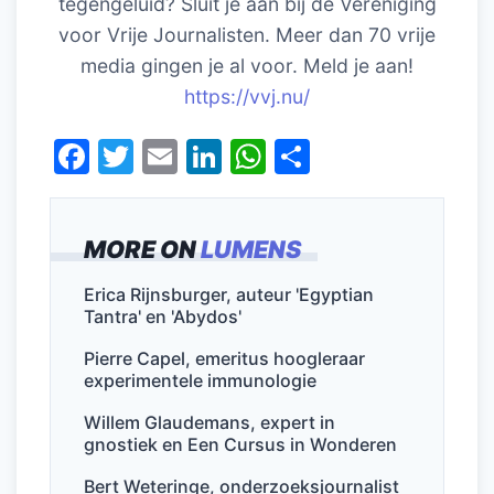
tegengeluid? Sluit je aan bij de Vereniging
voor Vrije Journalisten. Meer dan 70 vrije
media gingen je al voor. Meld je aan!
https://vvj.nu/
F
T
E
Li
W
D
a
w
m
n
h
el
c
itt
ai
k
at
e
MORE ON
LUMENS
e
er
l
e
s
n
b
dI
A
Erica Rijnsburger, auteur 'Egyptian
Tantra' en 'Abydos'
o
n
p
o
p
Pierre Capel, emeritus hoogleraar
experimentele immunologie
k
Willem Glaudemans, expert in
gnostiek en Een Cursus in Wonderen
Bert Weteringe, onderzoeksjournalist