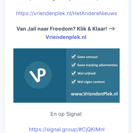
https://vriendenplek.nl/HetAndereNieuws
Van Jail naar Freedom? Klik & Klaar! –>
Vriendenplek.nl
En op Signal:
https://signal.group/#CjQKIM
nl