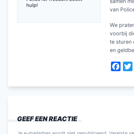
samen met
hulp!
van Polic
We praten
voorbij d
te sturen
en geldbel
F
a
c
e
b
o
GEEF EEN REACTIE
o
k
Je e-mailadres wordt niet gepubliceerd.
Vereiste v