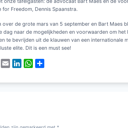
 onze tafelgasten: de advocaat Bart Maes en de vo
e for Freedom, Dennis Spaanstra.
 over de grote mars van 5 september en Bart Maes bl
ie dag naar de mogelijkheden en voorwaarden om het l
 en te bevrijden uit de klauwen van een internationale 
uste elite. Dit is een must see!
T
E
Li
W
D
w
m
n
h
el
itt
ai
k
at
e
er
l
e
s
n
dI
A
n
p
p
elden zijn gemarkeerd met
*