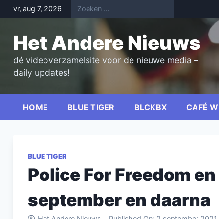
Skip
vr, aug 7, 2026
to
content
Het Andere Nieuws
dé videoverzamelsite voor de nieuwe media –
daily updates!
HOME
BLUE TIGER
BLCKBX
CAFÉ W
BLUE TIGER
Police For Freedom en
september en daarna
Het Andere Nieuws
Published On:
2 september 2021