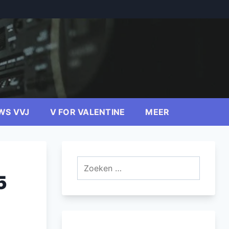
WS VVJ
V FOR VALENTINE
MEER
Zoeken
naar:
5