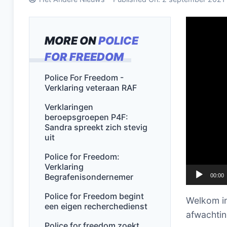
Videospel
MORE ON
POLICE
FOR FREEDOM
Police For Freedom -
Verklaring veteraan RAF
Verklaringen
beroepsgroepen P4F:
Sandra spreekt zich stevig
uit
Police for Freedom:
Verklaring
Begrafenisondernemer
00:00
Police for Freedom begint
Welkom in
een eigen recherchedienst
afwachtin
Police for freedom zoekt