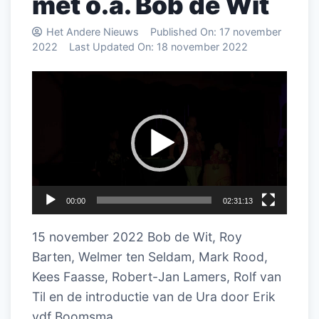
met o.a. Bob de Wit
Het Andere Nieuws
Published On:
17 november
2022
Last Updated On:
18 november 2022
Videospeler
00:00
02:31:13
15 november 2022 Bob de Wit, Roy
Barten, Welmer ten Seldam, Mark Rood,
Kees Faasse, Robert-Jan Lamers, Rolf van
Til en de introductie van de Ura door Erik
vdf Boomsma