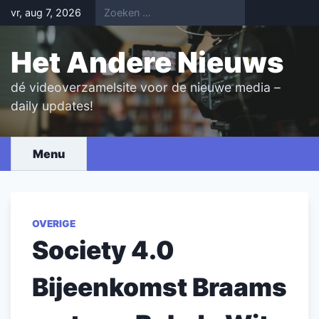
Skip
vr, aug 7, 2026
to
content
Het Andere Nieuws
dé videoverzamelsite voor de nieuwe media –
daily updates!
Menu
OVERIGE
Society 4.0
Bijeenkomst Braams