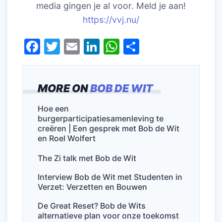
media gingen je al voor. Meld je aan!
https://vvj.nu/
F
T
E
Li
W
D
a
w
m
n
h
el
c
itt
ai
k
at
e
MORE ON
BOB DE WIT
e
er
l
e
s
n
b
dI
A
Hoe een
burgerparticipatiesamenleving te
o
n
p
creëren | Een gesprek met Bob de Wit
o
p
en Roel Wolfert
k
The Zi talk met Bob de Wit
Interview Bob de Wit met Studenten in
Verzet: Verzetten en Bouwen
De Great Reset? Bob de Wits
alternatieve plan voor onze toekomst