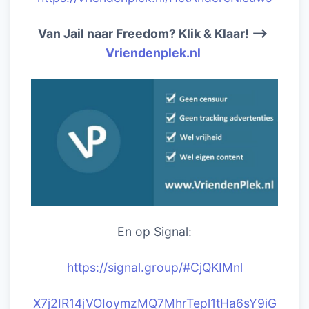
Van Jail naar Freedom? Klik & Klaar! –>
Vriendenplek.nl
En op Signal:
https://signal.group/#CjQKIM
nl
X7j2IR14jVOIoymzMQ7MhrTepl1tHa6sY9iG