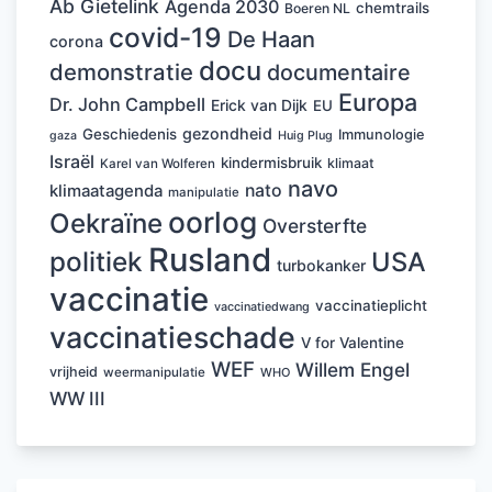
Ab Gietelink
Agenda 2030
chemtrails
Boeren NL
covid-19
De Haan
corona
docu
demonstratie
documentaire
Europa
Dr. John Campbell
Erick van Dijk
EU
gezondheid
Geschiedenis
Immunologie
Huig Plug
gaza
Israël
kindermisbruik
klimaat
Karel van Wolferen
navo
nato
klimaatagenda
manipulatie
oorlog
Oekraïne
Oversterfte
Rusland
politiek
USA
turbokanker
vaccinatie
vaccinatieplicht
vaccinatiedwang
vaccinatieschade
V for Valentine
WEF
Willem Engel
vrijheid
weermanipulatie
WHO
WW III