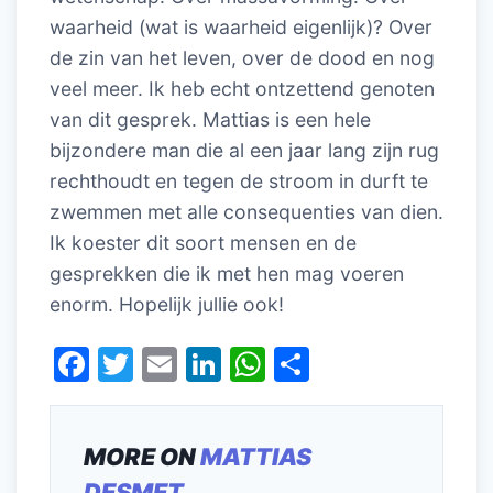
waarheid (wat is waarheid eigenlijk)? Over
de zin van het leven, over de dood en nog
veel meer. Ik heb echt ontzettend genoten
van dit gesprek. Mattias is een hele
bijzondere man die al een jaar lang zijn rug
rechthoudt en tegen de stroom in durft te
zwemmen met alle consequenties van dien.
Ik koester dit soort mensen en de
gesprekken die ik met hen mag voeren
enorm. Hopelijk jullie ook!
F
T
E
Li
W
D
a
w
m
n
h
el
c
itt
ai
k
at
e
MORE ON
MATTIAS
e
er
l
e
s
n
DESMET