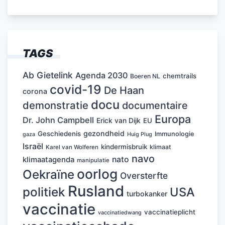
TAGS
Ab Gietelink
Agenda 2030
chemtrails
Boeren NL
covid-19
De Haan
corona
docu
demonstratie
documentaire
Europa
Dr. John Campbell
Erick van Dijk
EU
gezondheid
Geschiedenis
Immunologie
Huig Plug
gaza
Israël
kindermisbruik
klimaat
Karel van Wolferen
navo
nato
klimaatagenda
manipulatie
oorlog
Oekraïne
Oversterfte
Rusland
politiek
USA
turbokanker
vaccinatie
vaccinatieplicht
vaccinatiedwang