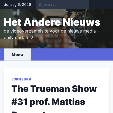
Skip
do, aug 6, 2026
to
content
Het Andere Nieuws
dé videoverzamelsite voor de nieuwe media –
daily updates!
Menu
JORN LUKA
The Trueman Show
#31 prof. Mattias