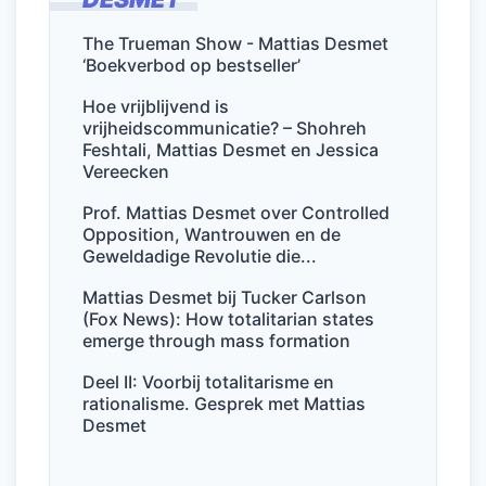
b
dI
A
o
n
p
The Trueman Show - Mattias Desmet
‘Boekverbod op bestseller’
o
p
k
Hoe vrijblijvend is
vrijheidscommunicatie? – Shohreh
Feshtali, Mattias Desmet en Jessica
Vereecken
Prof. Mattias Desmet over Controlled
Opposition, Wantrouwen en de
Geweldadige Revolutie die...
Mattias Desmet bij Tucker Carlson
(Fox News): How totalitarian states
emerge through mass formation
Deel II: Voorbij totalitarisme en
rationalisme. Gesprek met Mattias
Desmet