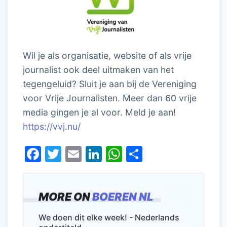
Wil je als organisatie, website of als vrije
journalist ook deel uitmaken van het
tegengeluid? Sluit je aan bij de Vereniging
voor Vrije Journalisten. Meer dan 60 vrije
media gingen je al voor. Meld je aan!
https://vvj.nu/
F
T
E
Li
W
D
a
w
m
n
h
el
c
itt
ai
k
at
e
MORE ON
BOEREN NL
e
er
l
e
s
n
b
dI
A
We doen dit elke week! - Nederlands