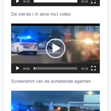
00:00
00:34
De vierde ( in slow mo) video
Videospeler
00:00
02:18
Screenshot van de schietende agenten