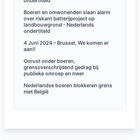
ondertiteld
o
n
p
o
p
Boeren en omwonenden slaan alarm
over riskant batterijproject op
k
landbouwgrond - Nederlands
ondertiteld
4 Juni 2024 – Brussel, We komen er
aan!!
Onrust onder boeren,
grensoverschrijdend gedrag bij
publieke omroep en meer
Nederlandse boeren blokkeren grens
met België