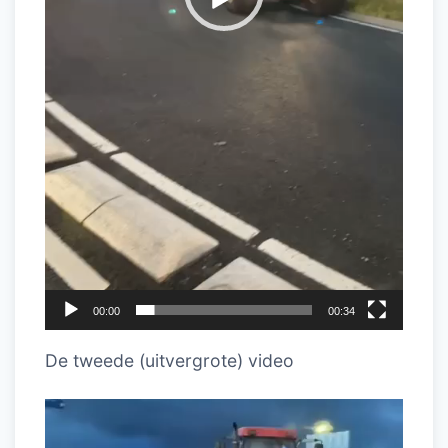
00:00
00:34
De tweede (uitvergrote) video
Videospeler