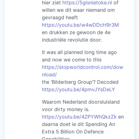
hier ziet
https://5gisnietoke.nl
of
willen we dit waar niemand om
gevraagd heeft
https://youtu.be/w4wDDcH9r3M
en drukken ze gewoon de 4e
industriële revolutie door.
It was all planned long time ago
and now we come to this
https://stopworldcontrol.com/dow
nload/
the ‘Bilderberg Group’? Decoded
https://youtu.be/4pmvJYsDeLY
Waarom Nederland doorsluisland
voor dirty money is.
https://youtu.be/4ZPYWhQkzZk
en
daarna doet ie dit Spending An
Extra 5 Billion On Defence
Capabilities