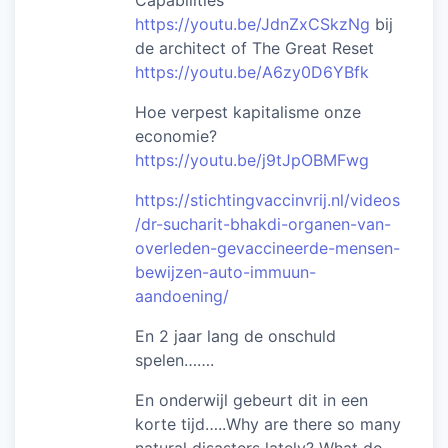
https://youtu.be/JdnZxCSkzNg
bij
de architect of The Great Reset
https://youtu.be/A6zy0D6YBfk
Hoe verpest kapitalisme onze
economie?
https://youtu.be/j9tJpOBMFwg
https://stichtingvaccinvrij.nl/videos
/dr-sucharit-bhakdi-organen-van-
overleden-gevaccineerde-mensen-
bewijzen-auto-immuun-
aandoening/
En 2 jaar lang de onschuld
spelen…….
En onderwijl gebeurt dit in een
korte tijd…..Why are there so many
natural disasters lately? What do