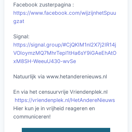
Facebook zusterpagina :
https://www.facebook.com/wijzijnhetSpuu
gzat
Signal:
https://signal.group/#CjQKIM1nl2X7j2IR14j
VOIoymzMQ7MhrTepl1tHa6sY9iGAeEhAtO
xM8SH-WeeuU430-wvSe
Natuurlijk via www.hetanderenieuws.nl
En via het censuurvrije Vriendenplek.nl
https://vriendenplek.nl/HetAndereNieuws
Hier kun je in vrijheid reageren en
communiceren!