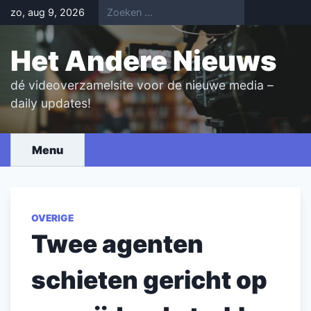
Skip
zo, aug 9, 2026
to
content
Het Andere Nieuws
dé videoverzamelsite voor de nieuwe media –
daily updates!
Menu
OVERIGE
Twee agenten
schieten gericht op