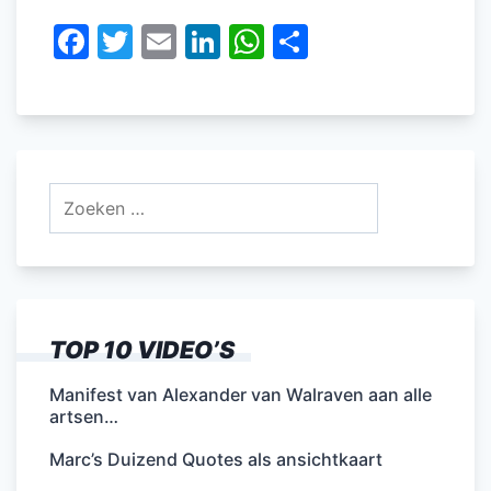
F
T
E
Li
W
D
a
w
m
n
h
el
c
itt
ai
k
at
e
e
er
l
e
s
n
b
dI
A
Zoeken
o
n
p
naar:
o
p
k
TOP 10 VIDEO’S
Manifest van Alexander van Walraven aan alle
artsen…
Marc’s Duizend Quotes als ansichtkaart