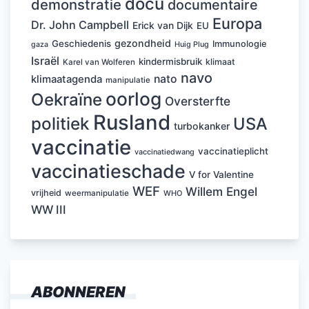
docu
demonstratie
documentaire
Europa
Dr. John Campbell
Erick van Dijk
EU
gezondheid
Geschiedenis
Immunologie
Huig Plug
gaza
Israël
kindermisbruik
klimaat
Karel van Wolferen
navo
nato
klimaatagenda
manipulatie
oorlog
Oekraïne
Oversterfte
Rusland
politiek
USA
turbokanker
vaccinatie
vaccinatieplicht
vaccinatiedwang
vaccinatieschade
V for Valentine
WEF
Willem Engel
vrijheid
weermanipulatie
WHO
WW III
ABONNEREN