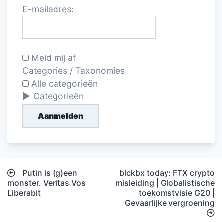
E-mailadres:
Meld mij af
Categories / Taxonomies
Alle categorieën
Categorieën
Aanmelden
Bericht
Putin is (g)een
blckbx today: FTX crypto
navigatie
monster. Veritas Vos
misleiding | Globalistische
Liberabit
toekomstvisie G20 |
Gevaarlijke vergroening