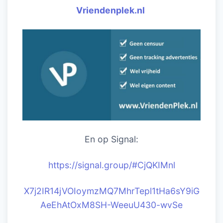
Vriendenplek.nl
En op Signal:
https://signal.group/#CjQKIM
nl
X7j2IR14jVOIoymzMQ7MhrTepl1tHa6sY9iG
AeEhAtOxM8SH-WeeuU430-wvSe