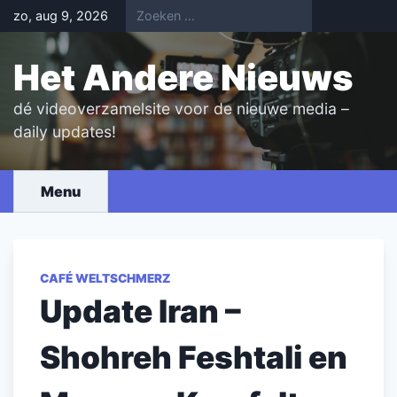
Skip
zo, aug 9, 2026
to
content
Het Andere Nieuws
dé videoverzamelsite voor de nieuwe media –
daily updates!
Menu
CAFÉ WELTSCHMERZ
Update Iran –
Shohreh Feshtali en