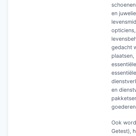
schoenenw
en juweli
levensmid
opticiens
levensbeh
gedacht w
plaatsen,
essentiël
essentiële
dienstver
en dienst
pakketser
goederen 
Ook word
Getest), 