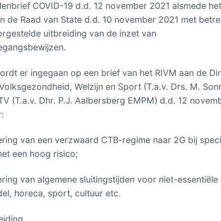
enbrief COVID-19 d.d. 12 november 2021 alsmede he
n de Raad van State d.d. 10 november 2021 met betre
orgestelde uitbreiding van de inzet van
egangsbewijzen.
wordt er ingegaan op een brief van het RIVM aan de Di
Volksgezondheid, Welzijn en Sport (T.a.v. Drs. M. So
V (T.a.v. Dhr. P.J. Aalbersberg EMPM) d.d. 12 novem
:
ering van een verzwaard CTB-regime naar 2G bij speci
met een hoog risico;
ering van algemene sluitingstijden voor niet-essentiële
el, horeca, sport, cultuur etc.
eiding