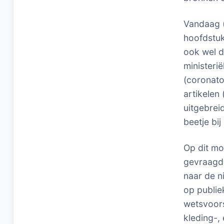
Vandaag (
hoofdstuk
ook wel 
ministeri
(coronato
artikelen
uitgebrei
beetje bi
Op dit mo
gevraagd 
naar de ni
op publie
wetsvoors
kleding-,