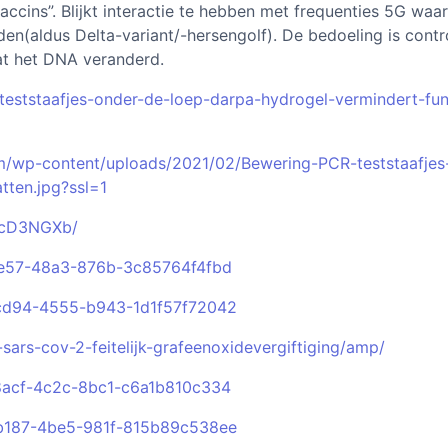
ccins”. Blijkt interactie te hebben met frequenties 5G waa
n(aldus Delta-variant/-hersengolf). De bedoeling is contr
at het DNA veranderd.
-teststaafjes-onder-de-loep-darpa-hydrogel-vermindert-fun
m/wp-content/uploads/2021/02/Bewering-PCR-teststaafjes
tten.jpg?ssl=1
nKcD3NGXb/
fe57-48a3-876b-3c85764f4fbd
-cd94-4555-b943-1d1f57f72042
-sars-cov-2-feitelijk-grafeenoxidevergiftiging/amp/
8acf-4c2c-8bc1-c6a1b810c334
-b187-4be5-981f-815b89c538ee