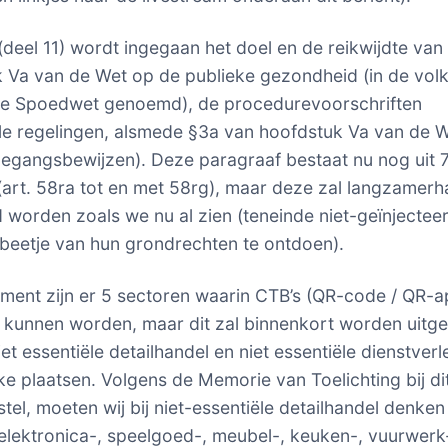
deel 11) wordt ingegaan het doel en de reikwijdte van
 Va van de Wet op de publieke gezondheid (in de vo
de Spoedwet genoemd), de procedurevoorschriften
ële regelingen, alsmede §3a van hoofdstuk Va van de 
egangsbewijzen). Deze paragraaf bestaat nu nog uit 
 (art. 58ra tot en met 58rg), maar deze zal langzamer
d worden zoals we nu al zien (teneinde niet-geïnjectee
j beetje van hun grondrechten te ontdoen).
ment zijn er 5 sectoren waarin CTB’s (QR-code / QR-a
kunnen worden, maar dit zal binnenkort worden uitge
et essentiële detailhandel en niet essentiële dienstverl
ke plaatsen. Volgens de Memorie van Toelichting bij di
tel, moeten wij bij niet-essentiële detailhandel denken
 elektronica-, speelgoed-, meubel-, keuken-, vuurwerk