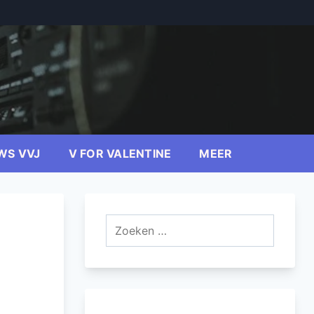
WS VVJ
V FOR VALENTINE
MEER
Zoeken
naar: