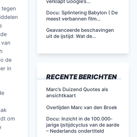
verklapt Google’s…
k tegen
Docu: Splintering Babylon ( De
iddelen
meest verbannen film…
e
Geavanceerde beschavingen
 de
uit de ijstijd: Wat de…
 van
h
go de
er in
RECENTE BERICHTEN
Marc’s Duizend Quotes als
de
ansichtkaart
Overlijden Marc van den Broek
aak
rdt om
Docu: Inzicht in de 100.000-
jarige ijstijdcyclus van de aarde
e
– Nederlands ondertiteld