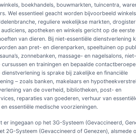
inkels, boekhandels, bouwmarkten, tuincentra, ware
ers. Wel essentieel geacht worden bijvoorbeeld winkels
delenbranche, reguliere wekelijkse markten, drogisteri
, audiciens, apotheken en winkels gericht op de eerste
oeften van dieren. Bij niet-essentiële dienstverlening 
orden aan pret- en dierenparken, speeltuinen op pub
 sauna’s, zonnebanken, massage- en nagelsalons, niet
e cursussen en trainingen en bepaalde contactberoepe
 dienstverlening is sprake bij zakelijke en financiële
lening – zoals banken, makelaars en hypotheekverstre
verlening van de overheid, bibliotheken, post- en
vices, reparaties van goederen, verhuur van essentiël
en essentiële medische voorzieningen.
t er ingegaan op het 3G-Systeem (Gevaccineerd, Gen
het 2G-Systeem (Gevaccineerd of Genezen), alsmede 