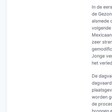
In de eer
de Gezond
alsmede d
volgende
Mexicaans
zeer str
gemodific
Jonge vers
het verle
De dagvaa
dagvaardi
plaatsge
worden g
de proces
bronnen e