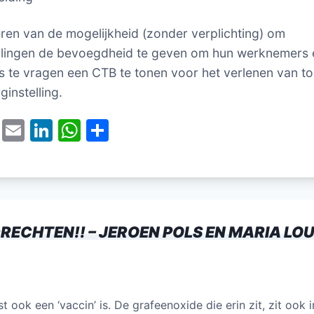
ëren van de mogelijkheid (zonder verplichting) om
llingen de bevoegdheid te geven om hun werknemers 
 te vragen een CTB te tonen voor het verlenen van t
ginstelling.
T
E
Li
W
D
w
m
n
h
el
itt
ai
k
at
e
er
l
e
s
n
dI
A
RECHTEN!! – JEROEN POLS EN MARIA LOU
n
p
p
t ook een ‘vaccin’ is. De grafeenoxide die erin zit, zit ook 