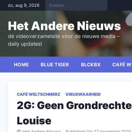
Skip
zo, aug 9, 2026
to
content
Het Andere Nieuws
dé videoverzamelsite voor de nieuwe media –
daily updates!
HOME
BLUE TIGER
BLCKBX
CAFÉ W
CAFÉ WELTSCHMERZ
VIRUSWAARHEID
2G: Geen Grondrechten
Louise
Het Andere Nieuws
Published On:
17 november 2021