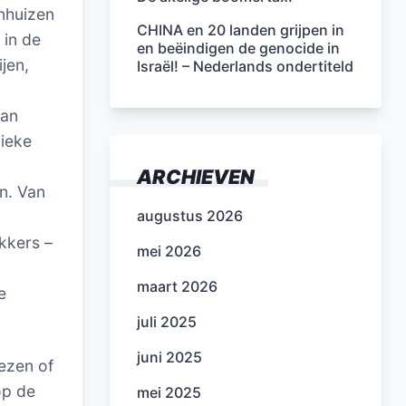
nhuizen
CHINA en 20 landen grijpen in
 in de
en beëindigen de genocide in
jen,
Israël! – Nederlands ondertiteld
kan
lieke
-
ARCHIEVEN
n. Van
augustus 2026
kkers –
mei 2026
maart 2026
e
juli 2025
juni 2025
ezen of
op de
mei 2025