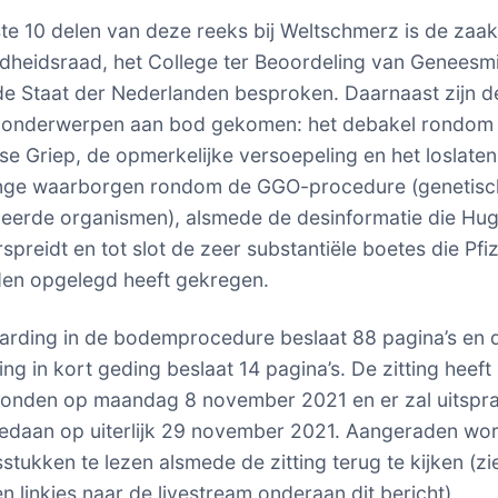
ste 10 delen van deze reeks bij Weltschmerz is de zaa
heidsraad, het College ter Beoordeling van Geneesm
e Staat der Nederlanden besproken. Daarnaast zijn d
 onderwerpen aan bod gekomen: het debakel rondom
e Griep, de opmerkelijke versoepeling en het loslaten
enge waarborgen rondom de GGO-procedure (genetisc
eerde organismen), alsmede de desinformatie die Hu
preidt en tot slot de zeer substantiële boetes die Pfiz
den opgelegd heeft gekregen.
rding in de bodemprocedure beslaat 88 pagina’s en 
ng in kort geding beslaat 14 pagina’s. De zitting heeft
vonden op maandag 8 november 2021 en er zal uitspr
edaan op uiterlijk 29 november 2021. Aangeraden wo
stukken te lezen alsmede de zitting terug te kijken (zi
n linkjes naar de livestream onderaan dit bericht).