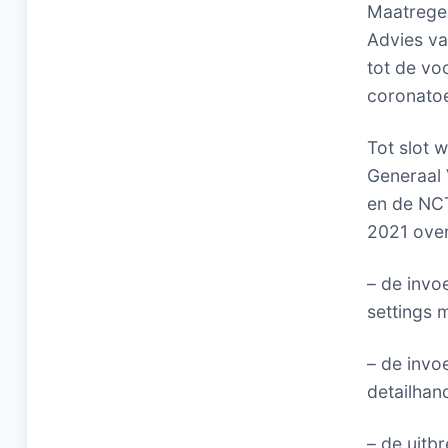
Maatregel
Advies va
tot de vo
coronato
Tot slot 
Generaal 
en de NCT
2021 over
– de invo
settings 
– de invo
detailhand
– de uitbr