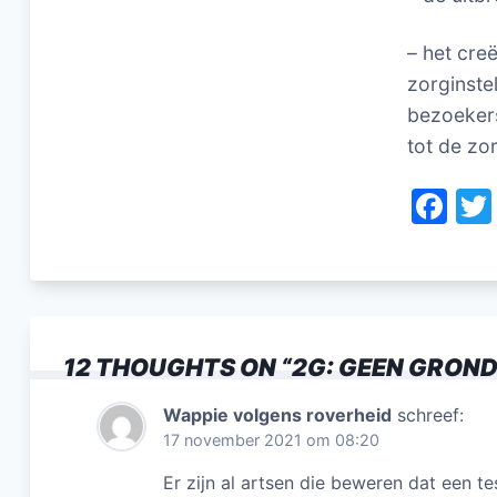
– het cre
zorginste
bezoekers
tot de zor
F
a
c
e
b
12 THOUGHTS ON “
2G: GEEN GROND
o
o
Wappie volgens roverheid
schreef:
17 november 2021 om 08:20
k
Er zijn al artsen die beweren dat een tes