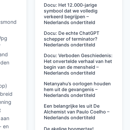
Docu: Het 12.000-jarige
symbool dat we volledig
verkeerd begrijpen –
lksmond
Nederlands ondertiteld
Docu: De echte ChatGPT
Wpg
schepper of terminator?
Nederlands ondertiteld
7
hand
Docu: Verboden Geschiedenis:
Het onvertelde verhaal van het
rden
begin van de mensheid –
Nederlands ondertiteld
Netanyahu’s oorlogen houden
pp)
hem uit de gevangenis –
breid
Nederlands ondertiteld
ening
Een belangrijke les uit De
t
Alchemist van Paulo Coelho –
Nederlands ondertiteld
 aan
- en
De akelige boomertax!