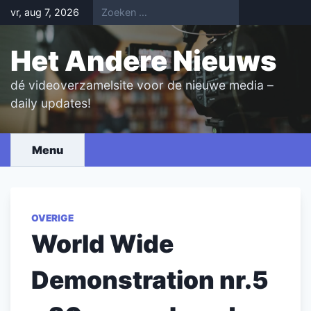
Skip
vr, aug 7, 2026
to
content
Het Andere Nieuws
dé videoverzamelsite voor de nieuwe media –
daily updates!
Menu
OVERIGE
World Wide
Demonstration nr.5