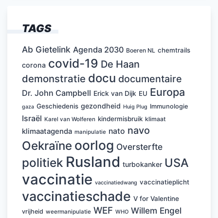
TAGS
Ab Gietelink
Agenda 2030
chemtrails
Boeren NL
covid-19
De Haan
corona
docu
demonstratie
documentaire
Europa
Dr. John Campbell
Erick van Dijk
EU
gezondheid
Geschiedenis
Immunologie
Huig Plug
gaza
Israël
kindermisbruik
klimaat
Karel van Wolferen
navo
nato
klimaatagenda
manipulatie
oorlog
Oekraïne
Oversterfte
Rusland
politiek
USA
turbokanker
vaccinatie
vaccinatieplicht
vaccinatiedwang
vaccinatieschade
V for Valentine
WEF
Willem Engel
vrijheid
weermanipulatie
WHO