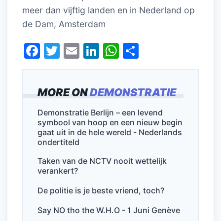
meer dan vijftig landen en in Nederland op
de Dam, Amsterdam
F
T
E
Li
W
D
a
w
m
n
h
el
c
itt
ai
k
at
e
MORE ON
DEMONSTRATIE
e
er
l
e
s
n
b
dI
A
Demonstratie Berlijn – een levend
symbool van hoop en een nieuw begin
o
n
p
gaat uit in de hele wereld - Nederlands
o
p
ondertiteld
k
Taken van de NCTV nooit wettelijk
verankert?
De politie is je beste vriend, toch?
Say NO tho the W.H.O - 1 Juni Genève