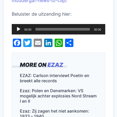
moddergat-news-to-clip/
Beluister de uitzending hier:
Audiospeler
00:00
00:00
F
T
E
Li
W
D
a
w
m
n
h
el
c
itt
ai
k
at
e
MORE ON
EZAZ
e
er
l
e
s
n
b
dI
A
EZAZ: Carlson interviewt Poetin en
breekt alle records
o
n
p
o
p
Ezaz: Polen en Denemarken: VS
mogelijk achter explosies Nord Stream
k
I en II
Ezaz: Zij zagen het niet aankomen:
1933 – 1940