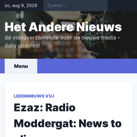
Skip
zo, aug 9, 2026
to
content
Het Andere Nieuws
dé videoverzamelsite voor de nieuwe media –
daily updates!
Menu
LEDENNIEUWS VVJ
Ezaz: Radio
Moddergat: News to