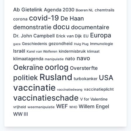
Ab Gietelink
Agenda 2030
chemtrails
Boeren NL
covid-19
De Haan
corona
docu
demonstratie
documentaire
Europa
Dr. John Campbell
Erick van Dijk
EU
gezondheid
Geschiedenis
Immunologie
Huig Plug
gaza
Israël
kindermisbruik
klimaat
Karel van Wolferen
navo
nato
klimaatagenda
manipulatie
oorlog
Oekraïne
Oversterfte
Rusland
politiek
USA
turbokanker
vaccinatie
vaccinatieplicht
vaccinatiedwang
vaccinatieschade
V for Valentine
WEF
Willem Engel
vrijheid
weermanipulatie
WHO
WW III