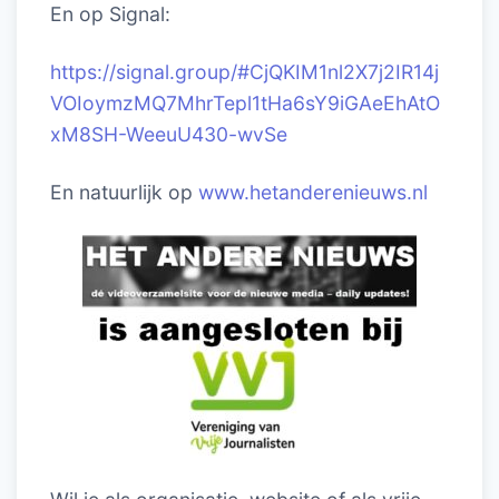
En op Signal:
https://signal.group/#CjQKIM1nl2X7j2IR14j
VOIoymzMQ7MhrTepl1tHa6sY9iGAeEhAtO
xM8SH-WeeuU430-wvSe
En natuurlijk op
www.hetanderenieuws.nl