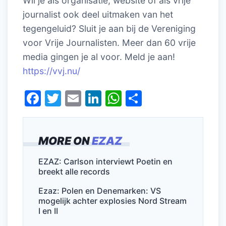
Wil je als organisatie, website of als vrije
journalist ook deel uitmaken van het
tegengeluid? Sluit je aan bij de Vereniging
voor Vrije Journalisten. Meer dan 60 vrije
media gingen je al voor. Meld je aan!
https://vvj.nu/
F
T
E
Li
W
D
a
w
m
n
h
el
c
itt
ai
k
at
e
MORE ON
EZAZ
e
er
l
e
s
n
b
dI
A
EZAZ: Carlson interviewt Poetin en
breekt alle records
o
n
p
o
p
Ezaz: Polen en Denemarken: VS
mogelijk achter explosies Nord Stream
k
I en II