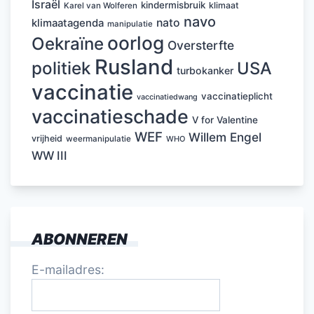
Israël
kindermisbruik
klimaat
Karel van Wolferen
navo
nato
klimaatagenda
manipulatie
oorlog
Oekraïne
Oversterfte
Rusland
politiek
USA
turbokanker
vaccinatie
vaccinatieplicht
vaccinatiedwang
vaccinatieschade
V for Valentine
WEF
Willem Engel
vrijheid
weermanipulatie
WHO
WW III
ABONNEREN
E-mailadres: