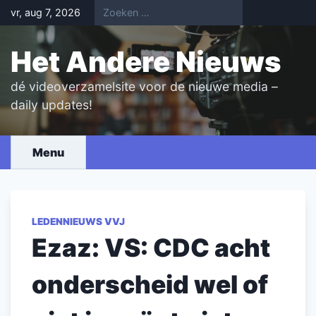
Skip
vr, aug 7, 2026
to
content
Het Andere Nieuws
dé videoverzamelsite voor de nieuwe media –
daily updates!
Menu
LEDENNIEUWS VVJ
Ezaz: VS: CDC acht
onderscheid wel of