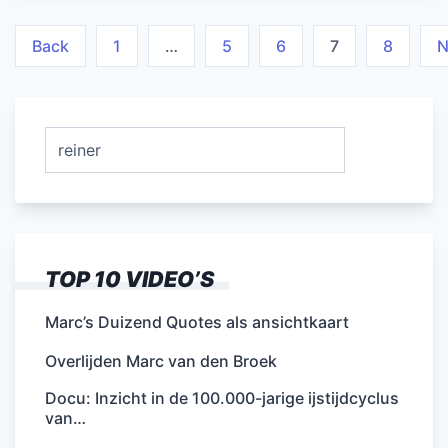
Berichten
Back
1
…
5
6
7
8
N
paginering
Zoeken
naar:
TOP 10 VIDEO’S
Marc’s Duizend Quotes als ansichtkaart
Overlijden Marc van den Broek
Docu: Inzicht in de 100.000-jarige ijstijdcyclus
van…