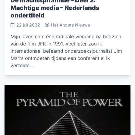
De machtspiramide – Deel 2:
Machtige media – Nederlands
ondertiteld
22 juli 2022
Het Andere Nieuws
Mijn leven nam een radicale wending na het zien
van de film JFK in 1991. Veel later zou ik
internationaal befaamd onderzoeksjournalist Jim
Marrs ontmoeten tijdens een conferentie. Ik
vertelde…