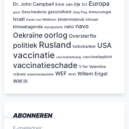
Europa
Dr. John Campbell
Erick van Dijk
EU
gezondheid
Geschiedenis
Immunologie
Huig Plug
gaza
Israël
kindermisbruik
klimaat
Karel van Wolferen
navo
nato
klimaatagenda
manipulatie
oorlog
Oekraïne
Oversterfte
Rusland
politiek
USA
turbokanker
vaccinatie
vaccinatieplicht
vaccinatiedwang
vaccinatieschade
V for Valentine
WEF
Willem Engel
vrijheid
weermanipulatie
WHO
WW III
ABONNEREN
E-mailadres: