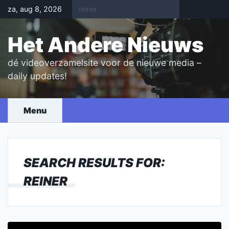
Skip
za, aug 8, 2026
to
content
Het Andere Nieuws
dé videoverzamelsite voor de nieuwe media –
daily updates!
Menu
SEARCH RESULTS FOR:
REINER