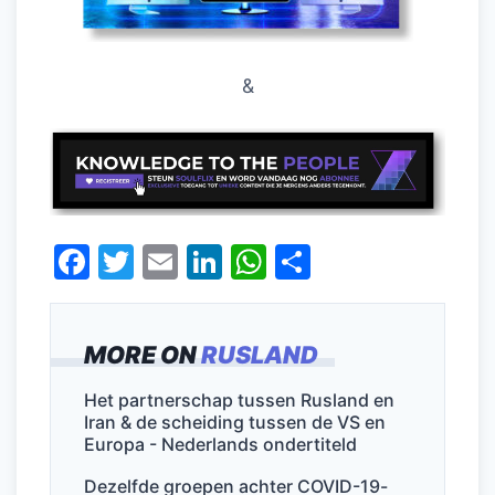
&
F
T
E
Li
W
D
a
w
m
n
h
el
c
itt
ai
k
at
e
MORE ON
RUSLAND
e
er
l
e
s
n
b
dI
A
Het partnerschap tussen Rusland en
Iran & de scheiding tussen de VS en
o
n
p
Europa - Nederlands ondertiteld
o
p
Dezelfde groepen achter COVID-19-