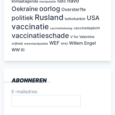
navo
nato
klimaatagenda
manipulatie
oorlog
Oekraïne
Oversterfte
Rusland
politiek
USA
turbokanker
vaccinatie
vaccinatieplicht
vaccinatiedwang
vaccinatieschade
V for Valentine
WEF
Willem Engel
vrijheid
weermanipulatie
WHO
WW III
ABONNEREN
E-mailadres: