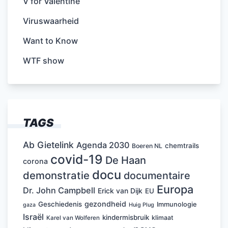
V for Valentine
Viruswaarheid
Want to Know
WTF show
TAGS
Ab Gietelink
Agenda 2030
chemtrails
Boeren NL
covid-19
De Haan
corona
docu
demonstratie
documentaire
Europa
Dr. John Campbell
Erick van Dijk
EU
gezondheid
Geschiedenis
Immunologie
Huig Plug
gaza
Israël
kindermisbruik
klimaat
Karel van Wolferen