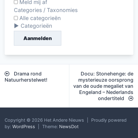
Meld mij af
Categories / Taxonomies
Alle categorieën
Categorieën
Aanmelden
Bericht
Drama rond
Docu: Stonehenge: de
navigatie
Natuurherstelwet!
mysterieuze oorsprong
van de oude megaliet van
Engeland – Nederlands
ondertiteld
Copyright © 2026 Het Andere Nieuws
|
Proudly powered
by:
WordPress
|
Theme:
NewsDot