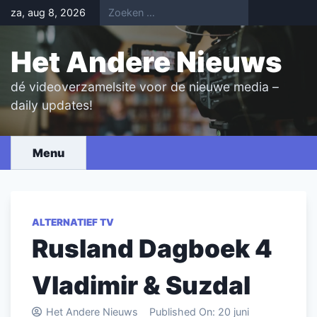
Skip
za, aug 8, 2026
to
content
Het Andere Nieuws
dé videoverzamelsite voor de nieuwe media –
daily updates!
Menu
ALTERNATIEF TV
Rusland Dagboek 4
Vladimir & Suzdal
Het Andere Nieuws
Published On:
20 juni