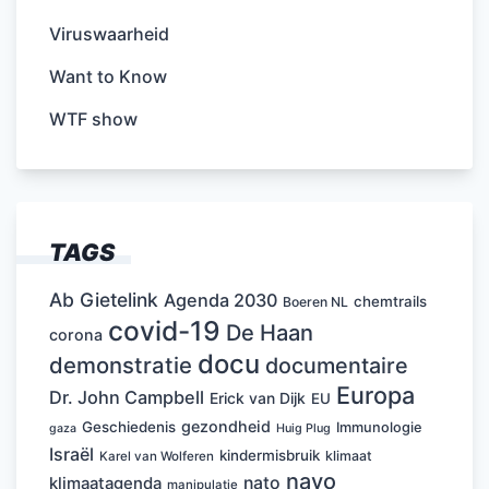
Viruswaarheid
Want to Know
WTF show
TAGS
Ab Gietelink
Agenda 2030
chemtrails
Boeren NL
covid-19
De Haan
corona
docu
demonstratie
documentaire
Europa
Dr. John Campbell
Erick van Dijk
EU
gezondheid
Geschiedenis
Immunologie
Huig Plug
gaza
Israël
kindermisbruik
klimaat
Karel van Wolferen
navo
nato
klimaatagenda
manipulatie