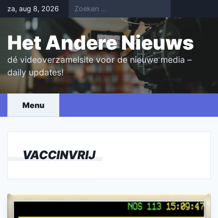
Skip
za, aug 8, 2026
to
content
Het Andere Nieuws
dé videoverzamelsite voor de nieuwe media –
daily updates!
Menu
VACCINVRIJ