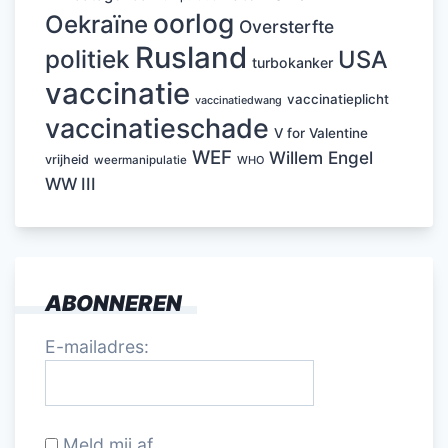
oorlog
Oekraïne
Oversterfte
Rusland
politiek
USA
turbokanker
vaccinatie
vaccinatieplicht
vaccinatiedwang
vaccinatieschade
V for Valentine
WEF
Willem Engel
vrijheid
weermanipulatie
WHO
WW III
ABONNEREN
E-mailadres:
Meld mij af