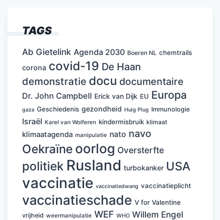
TAGS
Ab Gietelink
Agenda 2030
chemtrails
Boeren NL
covid-19
De Haan
corona
docu
demonstratie
documentaire
Europa
Dr. John Campbell
Erick van Dijk
EU
gezondheid
Geschiedenis
Immunologie
Huig Plug
gaza
Israël
kindermisbruik
klimaat
Karel van Wolferen
navo
nato
klimaatagenda
manipulatie
oorlog
Oekraïne
Oversterfte
Rusland
politiek
USA
turbokanker
vaccinatie
vaccinatieplicht
vaccinatiedwang
vaccinatieschade
V for Valentine
WEF
Willem Engel
vrijheid
weermanipulatie
WHO