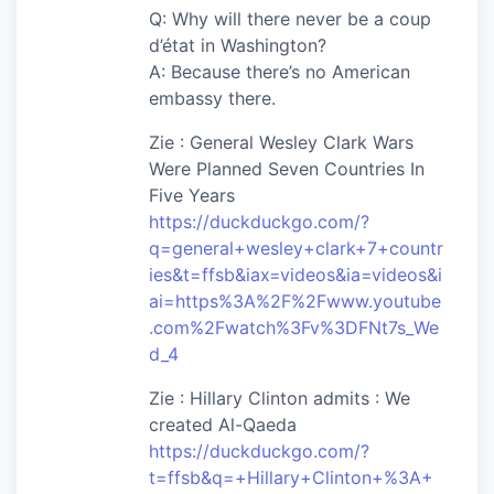
Q: Why will there never be a coup
d’état in Washington?
A: Because there’s no American
embassy there.
Zie : General Wesley Clark Wars
Were Planned Seven Countries In
Five Years
https://duckduckgo.com/?
q=general+wesley+clark+7+countr
ies&t=ffsb&iax=videos&ia=videos&i
ai=https%3A%2F%2Fwww.youtube
.com%2Fwatch%3Fv%3DFNt7s_We
d_4
Zie : Hillary Clinton admits : We
created Al-Qaeda
https://duckduckgo.com/?
t=ffsb&q=+Hillary+Clinton+%3A+