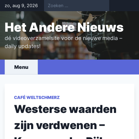
Skip
zo, aug 9, 2026
to
content
Het Andere Nieuws
dé videoverzamelsite voor de nieuwe media –
daily updates!
Menu
CAFÉ WELTSCHMERZ
Westerse waarden
zijn verdwenen –