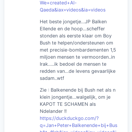
We+created+Al-
Qaeda&iax=videos&ia=videos
Het beste jongetje…JP Balken
Ellende en de hoop…scheffer
stonden als eerste klaar om Boy
Bush te helpen/ondersteunen om
met precisie-bombardementen 1,5
miljoen mensen te vermoorden..in
Irak…..ik bedoel de mensen te
redden van…de levens gevaarlijke
sadam..wtf
Zie : Balkenende bij Bush net als n
klein jongentje…walgelijk, om je
KAPOT TE SCHAMEN als
Ndelander !!
https://duckduckgo.com/?
q=Jan+Peter+Balkenende+bij+Bus