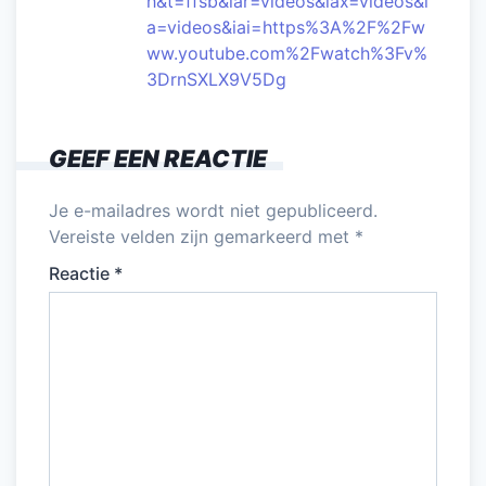
h&t=ffsb&iar=videos&iax=videos&i
a=videos&iai=https%3A%2F%2Fw
ww.youtube.com%2Fwatch%3Fv%
3DrnSXLX9V5Dg
GEEF EEN REACTIE
Je e-mailadres wordt niet gepubliceerd.
Vereiste velden zijn gemarkeerd met
*
Reactie
*