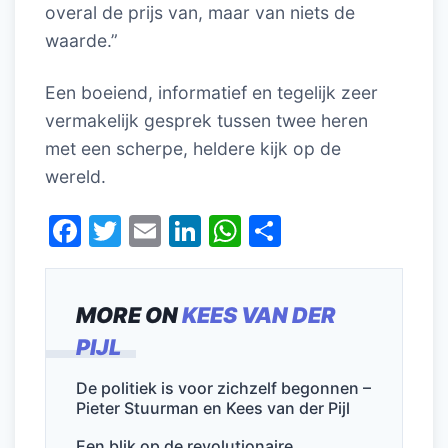
overal de prijs van, maar van niets de
waarde.”
Een boeiend, informatief en tegelijk zeer
vermakelijk gesprek tussen twee heren
met een scherpe, heldere kijk op de
wereld.
F
T
E
Li
W
D
a
w
m
n
h
el
c
itt
ai
k
at
e
MORE ON
KEES VAN DER
e
er
l
e
s
n
PIJL
b
dI
A
o
n
p
De politiek is voor zichzelf begonnen –
Pieter Stuurman en Kees van der Pijl
o
p
Een blik op de revolutionaire