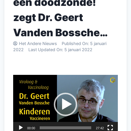
een doodzonde!
zegt Dr. Geert
Vanden Bossche…
Het Andere Nieuws
Published On:
5 januari
2022
Last Updated On:
5 januari 2022
Videospeler
00:00
27:42