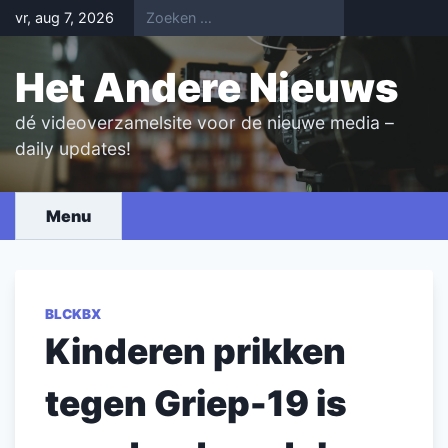
Skip
vr, aug 7, 2026
to
content
Het Andere Nieuws
dé videoverzamelsite voor de nieuwe media –
daily updates!
Menu
BLCKBX
Kinderen prikken
tegen Griep-19 is