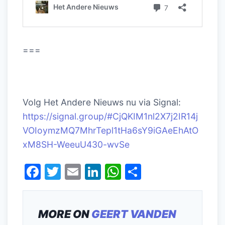
===
Volg Het Andere Nieuws nu via Signal:
https://signal.group/#CjQKIM1nl2X7j2IR14j
VOIoymzMQ7MhrTepl1tHa6sY9iGAeEhAtO
xM8SH-WeeuU430-wvSe
F
T
E
Li
W
D
a
w
m
n
h
el
c
itt
ai
k
at
e
MORE ON
GEERT VANDEN
e
er
l
e
s
n