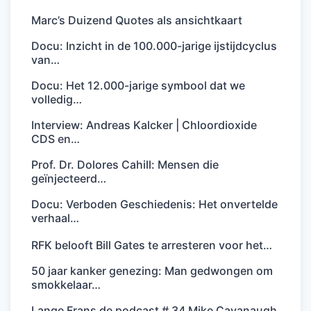
Marc’s Duizend Quotes als ansichtkaart
Docu: Inzicht in de 100.000-jarige ijstijdcyclus
van…
Docu: Het 12.000-jarige symbool dat we
volledig…
Interview: Andreas Kalcker | Chloordioxide
CDS en…
Prof. Dr. Dolores Cahill: Mensen die
geïnjecteerd…
Docu: Verboden Geschiedenis: Het onvertelde
verhaal…
RFK belooft Bill Gates te arresteren voor het…
50 jaar kanker genezing: Man gedwongen om
smokkelaar…
Lange Frans de podcast # 34 Mike Cavanaugh