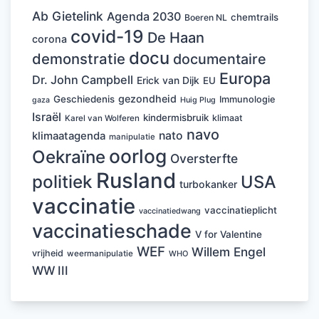
Ab Gietelink
Agenda 2030
chemtrails
Boeren NL
covid-19
De Haan
corona
docu
demonstratie
documentaire
Europa
Dr. John Campbell
Erick van Dijk
EU
gezondheid
Geschiedenis
Immunologie
Huig Plug
gaza
Israël
kindermisbruik
klimaat
Karel van Wolferen
navo
nato
klimaatagenda
manipulatie
oorlog
Oekraïne
Oversterfte
Rusland
politiek
USA
turbokanker
vaccinatie
vaccinatieplicht
vaccinatiedwang
vaccinatieschade
V for Valentine
WEF
Willem Engel
vrijheid
weermanipulatie
WHO
WW III