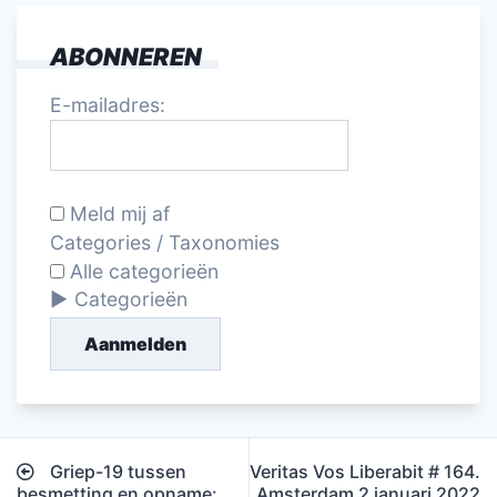
ABONNEREN
E-mailadres:
Meld mij af
Categories / Taxonomies
Alle categorieën
Categorieën
Aanmelden
Bericht
Griep-19 tussen
Veritas Vos Liberabit # 164.
navigatie
besmetting en opname:
Amsterdam 2 januari 2022