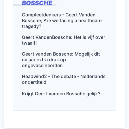
BOSSCHE
b
dI
A
o
n
p
Compleetdenkers - Geert Vanden
Bossche; Are we facing a healthcare
o
p
tragedy?
k
Geert VandenBossche: Het is vijf over
twaalf!
Geert vanden Bossche: Mogelijk dit
najaar extra druk op
ongevaccineerden
Headwind2 - The debate - Nederlands
ondertiteld
Krijgt Geert Vanden Bossche gelijk?